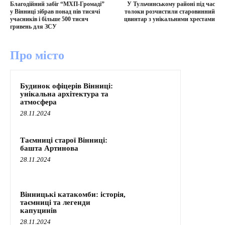
Благодійний забіг “МХП-Громаді”
У Тульчинському районі під час
у Вінниці зібрав понад пів тисячі
толоки розчистили старовинний
учасників і більше 500 тисяч
цвинтар з унікальними хрестами
гривень для ЗСУ
Про місто
Будинок офіцерів Вінниці:
унікальна архітектура та
атмосфера
28.11.2024
Таємниці старої Вінниці:
башта Артинова
28.11.2024
Вінницькі катакомби: історія,
таємниці та легенди
капуцинів
28.11.2024