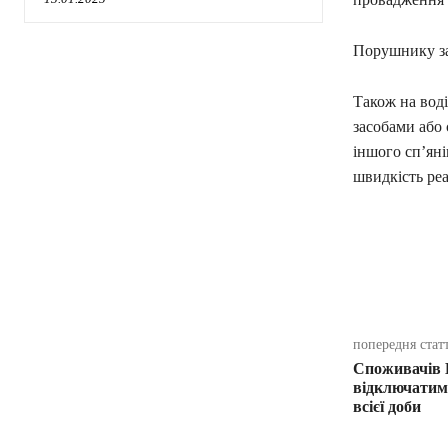
Порушнику за
Також на воді
засобами або 
іншого сп’яні
швидкість ре
поділіть
попередня стат
Споживачів 
відключатиму
всієї доби