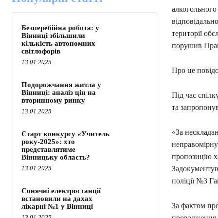
алкогольного 
відповідальн
Безперебійна робота: у
території обс
Вінниці збільшили
кількість автономних
порушив Прав
світлофорів
13.01.2025
Про це повід
Подорожчання житла у
Вінниці: аналіз цін на
Під час спілк
вторинному ринку
та запропонув
13.01.2025
«За несклада
Старт конкурсу «Учитель
року-2025»: хто
неправомірну 
представлятиме
пропозицію х
Вінницьку область?
13.01.2025
Задокументув
поліції №3 Га
Сонячні електростанції
встановили на дахах
За фактом про
лікарні №1 у Вінниці
13.01.2025
провадження з