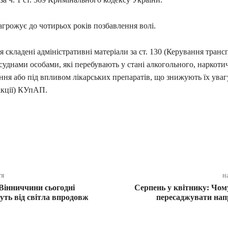
грожує до чотирьох років позбавлення волі.
я складені адміністративні матеріали за ст. 130 (Керування тран
суднами особами, які перебувають у стані алкогольного, наркоти
ння або під впливом лікарських препаратів, що знижують їх уваг
акції) КУпАП.
ся
тя
н
Вінниччини сьогодні
Серпень у квітнику: Чому
ть від світла впродовж
пересаджувати напр