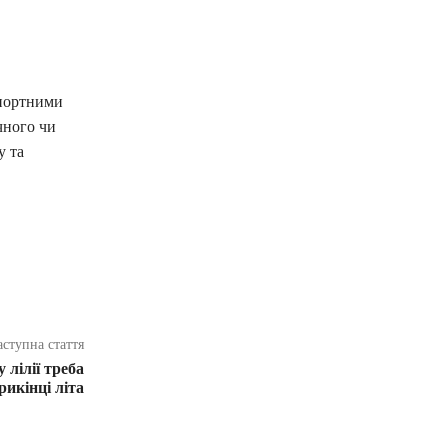
спортними
чного чи
у та
аступна стаття
 лілії треба
икінці літа