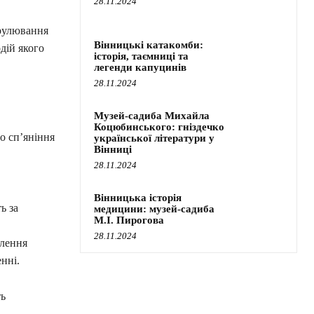
28.11.2024
трулювання
Вінницькі катакомби:
дій якого
історія, таємниці та
легенди капуцинів
28.11.2024
Музей-садиба Михайла
Коцюбинського: гніздечко
о сп’яніння
української літератури у
Вінниці
28.11.2024
Вінницька історія
ь за
медицини: музей-садиба
М.І. Пирогова
28.11.2024
ілення
нні.
ть