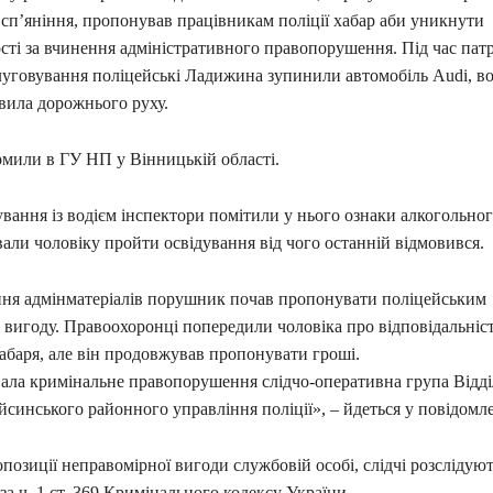
сп’яніння, пропонував працівникам поліції хабар аби уникнути
ості за вчинення адміністративного правопорушення. Під час па
луговування поліцейські Ладижина зупинили автомобіль Audi, во
ила дорожнього руху.
омили в ГУ НП у Вінницькій області.
ування із водієм інспектори помітили у нього ознаки алкогольног
али чоловіку пройти освідування від чого останній відмовився.
ння адмінматеріалів порушник почав пропонувати поліцейським
вигоду. Правоохоронці попередили чоловіка про відповідальніст
абаря, але він продовжував пропонувати гроші.
ала кримінальне правопорушення слідчо-оперативна група Відд
йсинського районного управління поліції», – йдеться у повідомле
позиції неправомірної вигоди службовій особі, слідчі розслідую
а ч. 1 ст. 369 Кримінального кодексу України.