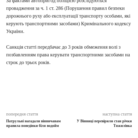
За фактами автопригод поліцією розслідуються
провадження за ч. 1 ст. 286 (Порушення правил безпеки
дорожнього руху або експлуатації транспорту особами, які
керують транспортними засобами) Кримінального кодексу
України.
Санкція статті передбачає до 3 років обмеження волі з
позбавленням права керувати транспортними засобами на
строк до трьох років.
попередня стаття
наступна стаття
Патрульні нагадали вінничанам
У Вінниці перевірили стан річки
правила поведінки біля водойм
Тяжилівка