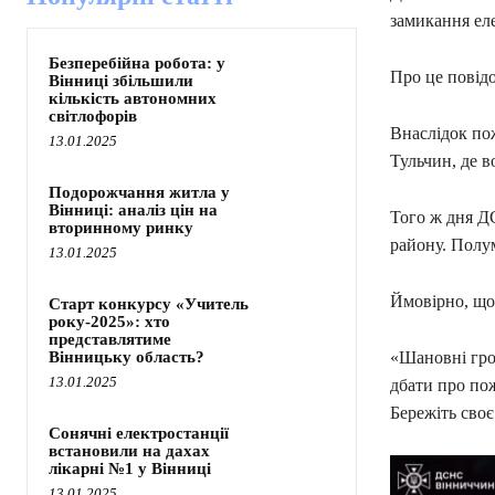
замикання ел
Безперебійна робота: у
Про це повід
Вінниці збільшили
кількість автономних
світлофорів
Внаслідок по
13.01.2025
Тульчин, де в
Подорожчання житла у
Вінниці: аналіз цін на
Того ж дня Д
вторинному ринку
району. Полу
13.01.2025
Ймовірно, що
Старт конкурсу «Учитель
року-2025»: хто
представлятиме
Вінницьку область?
«Шановні гро
13.01.2025
дбати про пож
Бережіть сво
Сонячні електростанції
встановили на дахах
лікарні №1 у Вінниці
13.01.2025