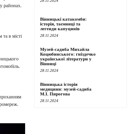
28.11.2024
у районах.
Вінницькі катакомби:
історія, таємниці та
легенди капуцинів
28.11.2024
та в місті
Музей-садиба Михайла
Коцюбинського: гніздечко
нницького
української літератури у
Вінниці
томобіль.
28.11.2024
Вінницька історія
медицини: музей-садиба
М.І. Пирогова
 проханням
28.11.2024
тромереж.