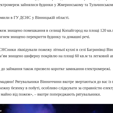
ектромереж зайнялися будинки у Жмеринському та Тульчинськом
омили в ГУ ДСНС у Вінницькій області.
жеж знищено помешкання в селищі Копайгород на площі 120 кв.м 
огнем знищено перекриття будинку та домашні речі.
СНСники ліквідували пожежу літньої кухні в селі Багринівці Ві
м’ям знищено шиферну покрівлю на площі 60 кв.м та легковий ав
 до займання також призвело коротке замикання електромережі.
мадяни! Рятувальники Вінниччини вкотре звертаються до вас із
ежну безпеку в побуті, особливо слідкувати за справністю елек
є майно від пожеж», – вкотре попереджають рятувальники.