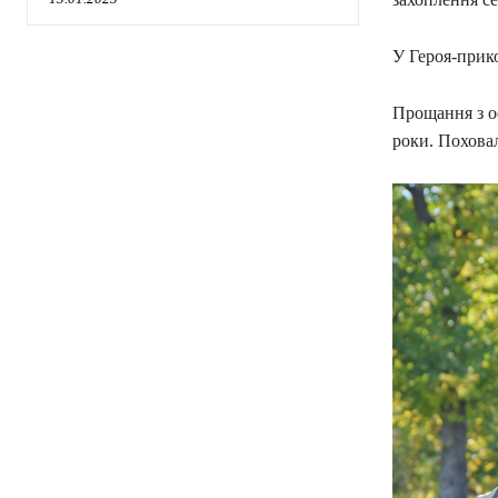
У Героя-прико
Прощання з оф
роки. Поховал