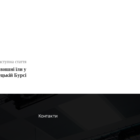
аступна стаття
вишні їли у
ецькій Бурсі
Контакти