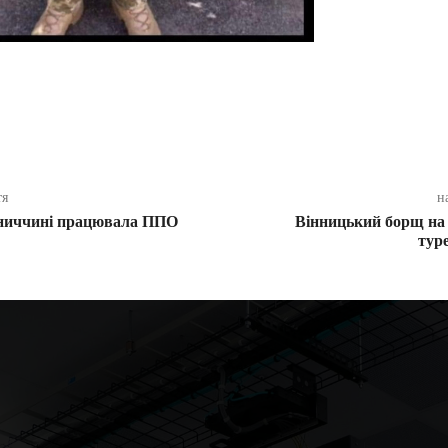
ся
тя
н
нниччині працювала ППО
Вінницький борщ на 
тур