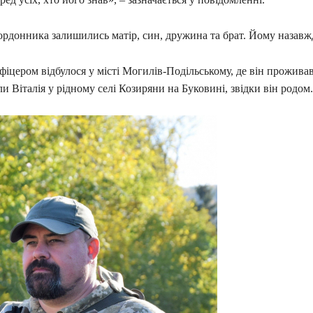
рдонника залишились матір, син, дружина та брат. Йому назавжд
іцером відбулося у місті Могилів-Подільському, де він проживав
и Віталія у рідному селі Козиряни на Буковині, звідки він родом.