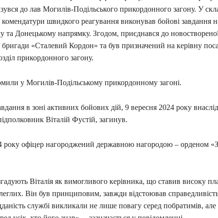
зувся до лав Могилів-Подільського прикордонного загону. У скл
 комендатури швидкого реагування виконував бойові завдання н
му та Донецькому напрямку. Згодом, приєднався до новостворено
 бригади «Сталевий Кордон» та був призначений на керівну поса
озділ прикордонного загону.
омили у Могилів-Подільському прикордонному загоні.
дання в зоні активних бойових дій, 9 вересня 2024 року внаслід
ідполковник Віталій Фустій, загинув.
24 року офіцер нагороджений державною нагородою – орденом «З
адують Віталія як вимогливого керівника, що ставив високу пла
ідлеглих. Він був принциповим, завжди відстоював справедливіст
ідданість службі викликали не лише повагу серед побратимів, але
ред усіх, хто його знав», – зазначається у повідомленні.