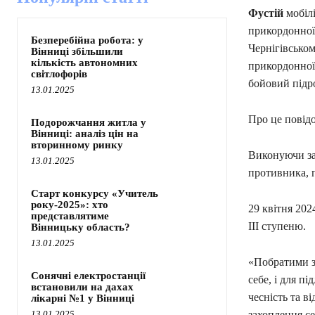
Фустій
мобілі
прикордонної
Безперебійна робота: у
Чернігівсько
Вінниці збільшили
кількість автономних
прикордонної
світлофорів
бойовий підр
13.01.2025
Про це повід
Подорожчання житла у
Вінниці: аналіз цін на
вторинному ринку
Виконуючи зав
13.01.2025
противника, п
Старт конкурсу «Учитель
року-2025»: хто
29 квітня 20
представлятиме
III ступеню.
Вінницьку область?
13.01.2025
«Побратими зг
Сонячні електростанції
себе, і для п
встановили на дахах
чесність та в
лікарні №1 у Вінниці
13.01.2025
захоплення се