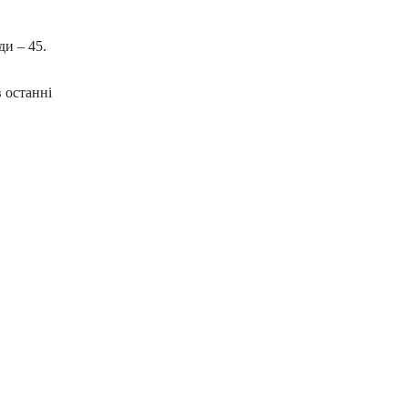
и – 45.
 останні