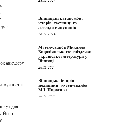
28.11.2024
аді
а
Вінницькі катакомби:
ї
історія, таємниці та
ду в
легенди капуцинів
28.11.2024
Музей-садиба Михайла
Коцюбинського: гніздечко
української літератури у
Вінниці
ок авіаудару
28.11.2024
Вінницька історія
а мужність»
медицини: музей-садиба
М.І. Пирогова
28.11.2024
нку і для
ь. Його
 й