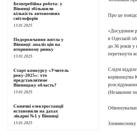
Безперебійна робота: у
Вінниці збільшили
кількість автономних
Про це повід
світлофорів
13.01.2025
«Досудовим р
в Одеській об
Подорожчання житла у
Вінниці: аналіз цін на
до 36 років 
вторинному ринку
переткнути ко
13.01.2025
Слідчі відділ
Старт конкурсу «Учитель
року-2025»: хто
керівництва 
представлятиме
розслідування
Вінницьку область?
13.01.2025
(Незаконне п
Сонячні електростанції
Обвинувальни
встановили на дахах
лікарні №1 у Вінниці
13.01.2025
Зловмиснику з