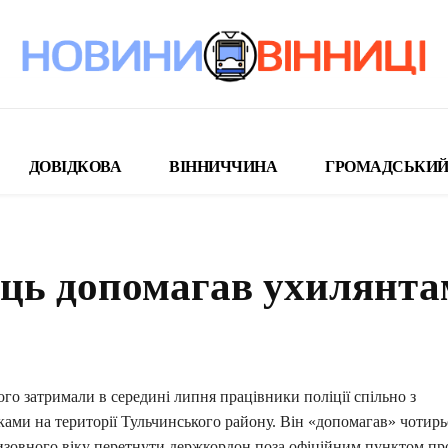
ДОВІДКОВА
ВІННИЧЧИНА
ГРОМАДСЬКИЙ
ець допомагав ухилянта
поділіться
о затримали в середині липня працівники поліції спільно з
ами на території Тульчинського району. Він «допомагав» чотир
изовного віку перетнути держкордон поза офіційним пунктом пр