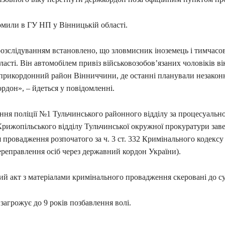
омили в ГУ НП у Вінницькій області.
озслідуванням встановлено, що зловмисник іноземець і тимчасо
ласті. Він автомобілем привіз військовозобов’язаних чоловіків ві
у прикордонний район Вінниччини, де останні планували незакон
рдон», – йдеться у повідомленні.
ення поліції №1 Тульчинського районного відділу за процесуальн
Крижопільського відділу Тульчинської окружної прокуратури за
 провадження розпочатого за ч. 3 ст. 332 Кримінального кодексу
ереправлення осіб через державний кордон України).
й акт з матеріалами кримінального провадження скеровані до су
агрожує до 9 років позбавлення волі.