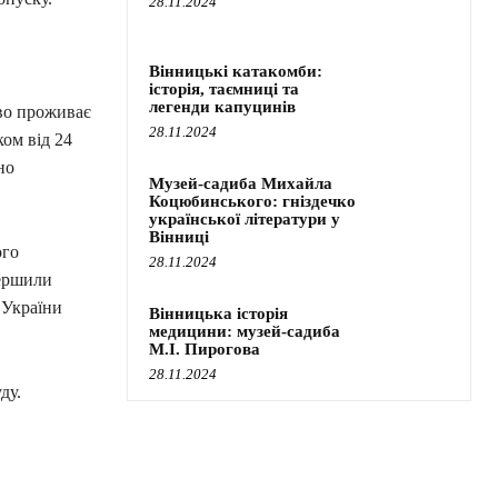
28.11.2024
Вінницькі катакомби:
історія, таємниці та
легенди капуцинів
во проживає
28.11.2024
ком від 24
но
Музей-садиба Михайла
Коцюбинського: гніздечко
української літератури у
Вінниці
ого
28.11.2024
вершили
 України
Вінницька історія
медицини: музей-садиба
М.І. Пирогова
28.11.2024
ду.