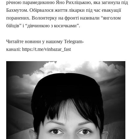
річною парамедикиню Яно Рихліцькою, яка загинула під
Бахмутом. Обірвалося життя лікарки під час евакуації
поранених. Волонтерку на фронті називали “янголом
бійців” і “дівчинкою з косичками”.
Читайте новини у нашому Telegram-
каналі: https://t.me/vinbazar_fast