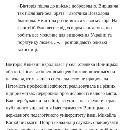
«Вікторія пішла до війська добровільно. Вирішила
так після загибелі брата – льотчика Всеволода
Іванцова. Не хотіла розчинятися у своєму горі. На
фронті їй було легше від усвідомлення того, що
робить все можливе для визволення України та
порятунку людей…», – розповідають близькі
захисниці.
Вікторія Кілієвич народилася у селі Уладівка Вінницької
області. Після закінчення місцевої школи вивчилася на
перукаря, втім за цією спеціальністю не працювала.
Натомість професійні здібності реалізовувала на різних
підприємствах переробної промисловості нашого міста.
Вже перебуваючи на війні, вступила на факультет права,
публічного управління і менеджменту Вінницького
державного педагогічного університету імені Михайла
Коцюбинського. Попри складнощі служби, опановувати
знання вирішила на очному відділенні за дистанційною