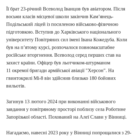
Її брат 23-річний Всеволод Іванцов був авіатором. Після
восьми класів місцевої школи закінчив Кам’янець-
Подільський ліцей із посиленою військово-фізичною
підготовкою. Вступив до Харківського національного
університету Повітряних сил імені Івана Кожедуба. Коли
був на п’ятому курсі, розпочалося повномасштабне
російське вторгнення. Всеволод серед перших став на
захист країни. Офіцер був льотчиком-штурманом
11 окремої бригади армійської авіації "Херсон". На
гвинтокрилі Мі-8 він здійснив близько 180 бойових
вильотів.
Загинув 13 лютого 2024 при виконанні військового
завдання у повітряному просторі поблизу села Роботине
Запорізької області. Похований на Алеї Слави у Вінниці.
Нагадаємо, навесні 2023 року у Вінниці попрощалися з 29-