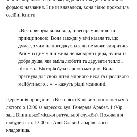
формою навчання. І це їй вдавалося, вона гідно проходила
сесійні іспити.
«Вікторія була вольовою, цілеспрямованою та
принциповою. Вона завжди у вічі казала те, що
думає, з чим не погоджується чи не може змиритися.
Разом із цим у ній жила неймовірно щира, чуйна та
добра душа, яка вміла любити та дарувати тепло і
ніжність. Вікторія була гарною матір’ю. Вона
прагнула для своїх дітей мирного неба та щасливого
майбутнього…», – кажуть рідні медикині.
Церемонія прощання з Вікторією Кілієвич розпочнеться 5
лютого о 12:00 за адресою: вул. Генерала Арабея, 1 (Vip-
зала Вінницької міської ритуальної служби). Поховання
відбудеться о 13:00 на Алеї Слави Сабарівського
кладовища.