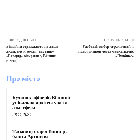
попередня стаття
наступна стаття
Від війни страждають не лише
Удобный выбор ограждений и
люди, але й земля: виставку
подрядчиков через маркетплейс
«Екоцид» відкрили у Вінниці
«Лунбикс»
(Фото)
Про місто
Будинок офіцерів Вінниці:
унікальна архітектура та
атмосфера
28.11.2024
Таємниці старої Вінниці:
башта Артинова