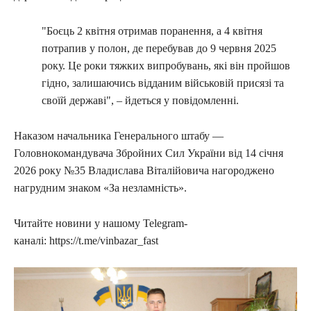
"Боєць 2 квітня отримав поранення, а 4 квітня
потрапив у полон, де перебував до 9 червня 2025
року. Це роки тяжких випробувань, які він пройшов
гідно, залишаючись відданим військовій присязі та
своїй державі", – йдеться у повідомленні.
Наказом начальника Генерального штабу —
Головнокомандувача Збройних Сил України від 14 січня
2026 року №35 Владислава Віталійовича нагороджено
нагрудним знаком «За незламність».
Читайте новини у нашому Telegram-
каналі: https://t.me/vinbazar_fast