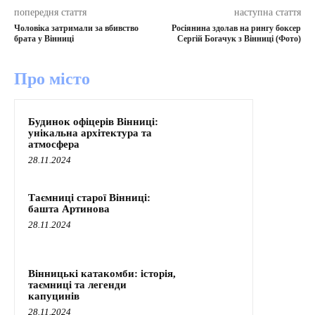
попередня стаття
наступна стаття
Чоловіка затримали за вбивство
Росіянина здолав на рингу боксер
брата у Вінниці
Сергій Богачук з Вінниці (Фото)
Про місто
Будинок офіцерів Вінниці:
унікальна архітектура та
атмосфера
28.11.2024
Таємниці старої Вінниці:
башта Артинова
28.11.2024
Вінницькі катакомби: історія,
таємниці та легенди
капуцинів
28.11.2024