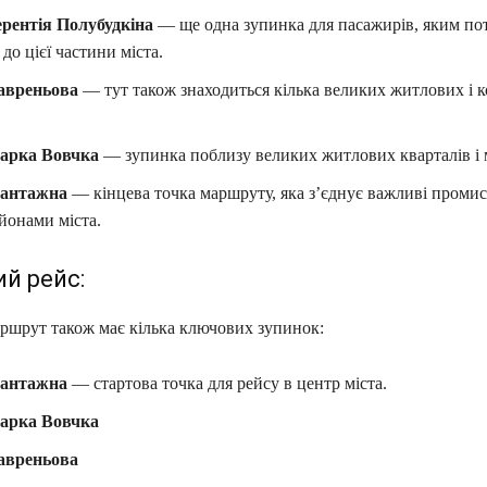
рентія Полубудкіна
— ще одна зупинка для пасажирів, яким по
до цієї частини міста.
авреньова
— тут також знаходиться кілька великих житлових і 
арка Вовчка
— зупинка поблизу великих житлових кварталів і 
Вантажна
— кінцева точка маршруту, яка з’єднує важливі промис
йонами міста.
й рейс:
ршрут також має кілька ключових зупинок:
Вантажна
— стартова точка для рейсу в центр міста.
арка Вовчка
авреньова