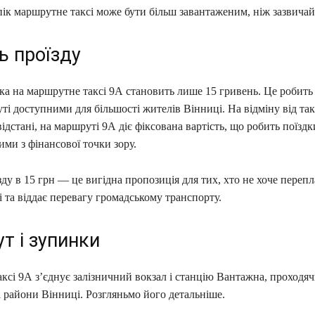
ік маршрутне таксі може бути більш завантаженим, ніж зазвичай
ь проїзду
ка на маршрутне таксі 9А становить лише 15 гривень. Це робить
і доступними для більшості жителів Вінниці. На відміну від такс
відстані, на маршруті 9А діє фіксована вартість, що робить поїздк
ми з фінансової точки зору.
зду в 15 грн — це вигідна пропозиція для тих, хто не хоче перепл
і та віддає перевагу громадському транспорту.
т і зупинки
сі 9А з’єднує залізничний вокзал і станцію Вантажна, проходяч
 райони Вінниці. Розгляньмо його детальніше.