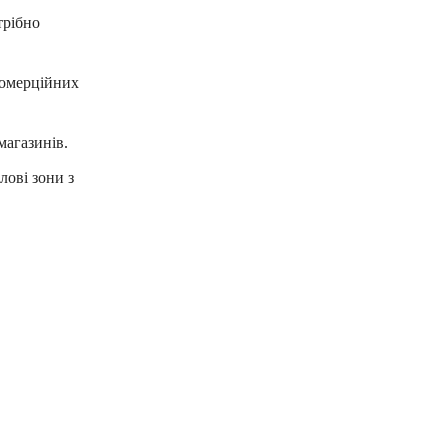
трібно
комерційних
магазинів.
лові зони з