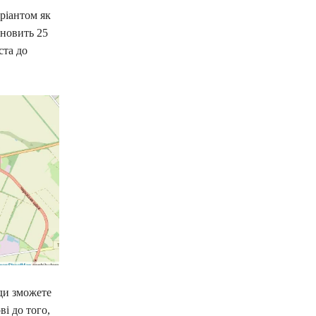
ріантом як
ановить 25
ста до
жди зможете
і до того,