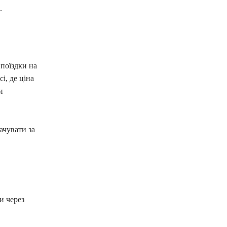
.
 поїздки на
і, де ціна
и
ачувати за
и через