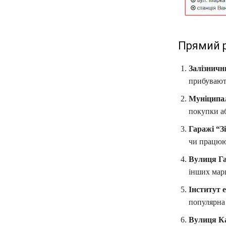
Прямий р
Залізничн
прибувають
Муніципа
покупки аб
Гаражі “З
чи працюю
Вулиця Г
інших мар
Інститут 
популярна 
Вулиця К