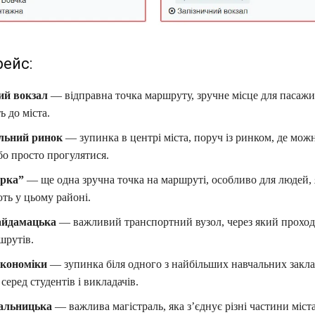
ейс:
ий вокзал
— відправна точка маршруту, зручне місце для пасажир
 до міста.
льний ринок
— зупинка в центрі міста, поруч із ринком, де мож
о просто прогулятися.
ірка”
— ще одна зручна точка на маршруті, особливо для людей, 
ть у цьому районі.
айдамацька
— важливий транспортний вузол, через який проход
шрутів.
економіки
— зупинка біля одного з найбільших навчальних заклад
серед студентів і викладачів.
альницька
— важлива магістраль, яка з’єднує різні частини міста