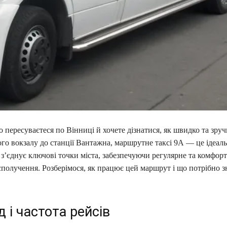
 пересуваєтеся по Вінниці й хочете дізнатися, як швидко та зруч
ого вокзалу до станції Вантажна, маршрутне таксі 9А — це ідеал
 з’єднує ключові точки міста, забезпечуючи регулярне та комфор
получення. Розберімося, як працює цей маршрут і що потрібно з
 і частота рейсів