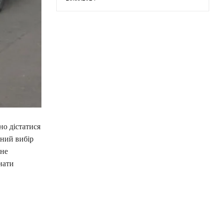
но дістатися
ьний вибір
тне
нати