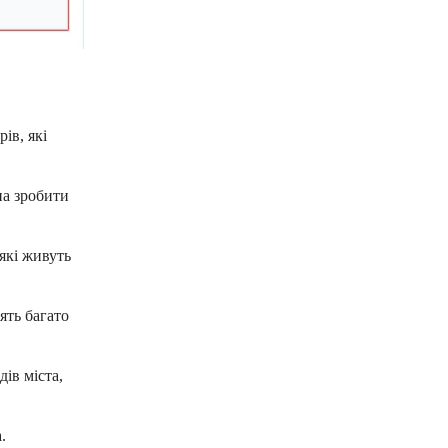
ів, які
на зробити
які живуть
ять багато
ів міста,
.