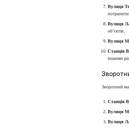
Вулиця Те
потрапити 
Вулиця Л
об’єктів.
Вулиця М
Станція 
іншими ра
Зворотни
Зворотний ма
Станція 
Вулиця М
Вулиця Л