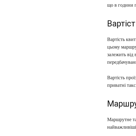
що в години п
Вартіст
Вартість квит
цьому маршрут
залежить від 
передбачувани
Вартість прої
приватні такс
Маршру
Маршрутне так
найважливіші