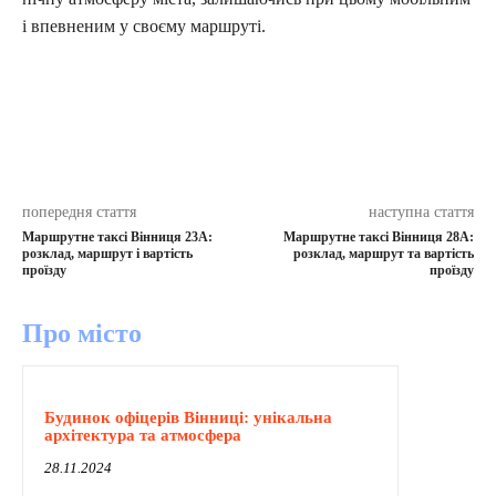
і впевненим у своєму маршруті.
попередня стаття
наступна стаття
Маршрутне таксі Вінниця 23А:
Маршрутне таксі Вінниця 28А:
розклад, маршрут і вартість
розклад, маршрут та вартість
проїзду
проїзду
Про місто
Будинок офіцерів Вінниці: унікальна
архітектура та атмосфера
28.11.2024