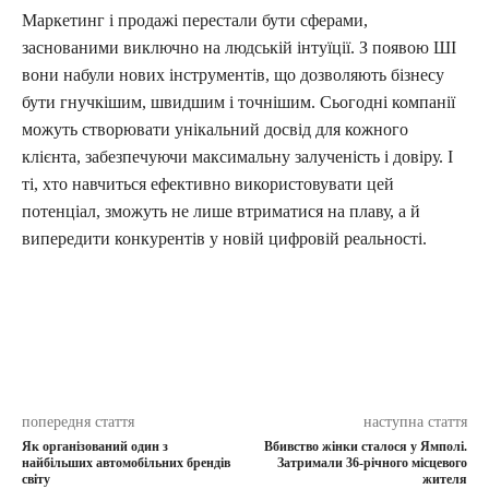
Маркетинг і продажі перестали бути сферами,
заснованими виключно на людській інтуїції. З появою ШІ
вони набули нових інструментів, що дозволяють бізнесу
бути гнучкішим, швидшим і точнішим. Сьогодні компанії
можуть створювати унікальний досвід для кожного
клієнта, забезпечуючи максимальну залученість і довіру. І
ті, хто навчиться ефективно використовувати цей
потенціал, зможуть не лише втриматися на плаву, а й
випередити конкурентів у новій цифровій реальності.
попередня стаття
наступна стаття
Як організований один з
Вбивство жінки сталося у Ямполі.
найбільших автомобільних брендів
Затримали 36-річного місцевого
світу
жителя