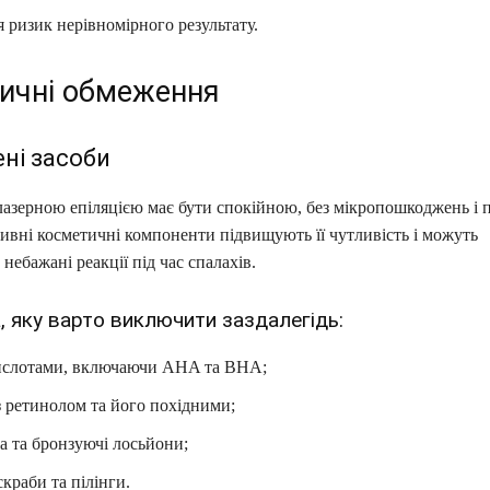
 ризик нерівномірного результату.
ичні обмеження
ні засоби
лазерною епіляцією має бути спокійною, без мікропошкоджень і
ивні косметичні компоненти підвищують її чутливість і можуть
небажані реакції під час спалахів.
 яку варто виключити заздалегідь:
кислотами, включаючи AHA та BHA;
 ретинолом та його похідними;
а та бронзуючі лосьйони;
скраби та пілінги.