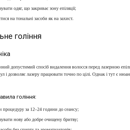
увати одяг, що закриває зону епіляції;
тися на тональні засоби як на захист.
ьне гоління
ніка
иний допустимий спосіб видалення волосся перед лазерною епіл
кул і дозволяє лазеру працювати точно по цілі. Однак і тут є нюан
авила гоління:
 процедуру за 12–24 години до сеансу;
вувати нову або добре очищену бритву;
асоби без спирту та ароматизаторів;