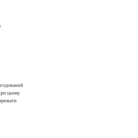
у
нагодований
При цьому
ворювати