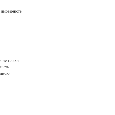
 ймовірність
и не тільки
ність
ичиною