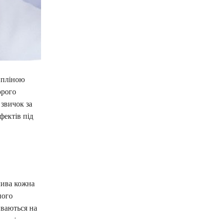
ипліною
орого
звичок за
фектів під
лива кожна
ного
иваються на