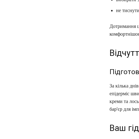
не тиснути
Дотримання ц
комфортнішо
Відчутт
Підготов
За кілька дн
епідерміс шв
креми та лос
бар'єр для імп
Ваш гід