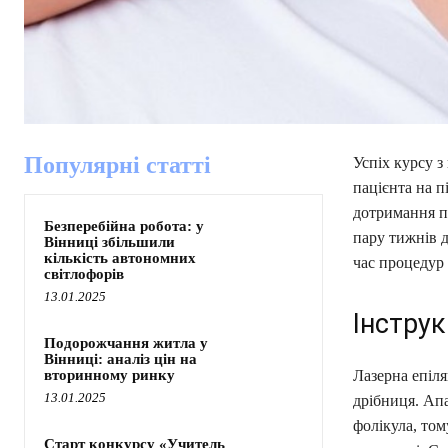
Популярні статті
Успіх курсу з
пацієнта на п
дотримання п
Безперебійна робота: у
пару тижнів д
Вінниці збільшили
кількість автономних
час процедур 
світлофорів
13.01.2025
Інструк
Подорожчання житла у
Вінниці: аналіз цін на
вторинному ринку
Лазерна епіля
13.01.2025
дрібниця. Апа
фолікула, том
Старт конкурсу «Учитель