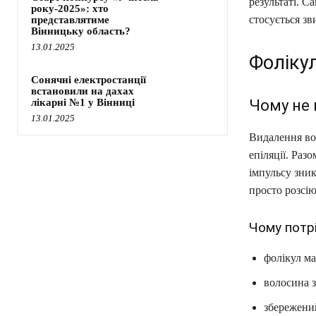
результаті. С
року-2025»: хто
стосується зв
представлятиме
Вінницьку область?
13.01.2025
Фолікул
Сонячні електростанції
встановили на дахах
лікарні №1 у Вінниці
Чому не
13.01.2025
Видалення во
епіляції. Раз
імпульсу зник
просто розсію
Чому потр
фолікул ма
волосина з
збережени