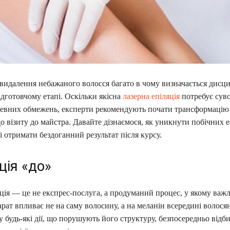
 видалення небажаного волосся багато в чому визначається дисц
ідготовчому етапі. Оскільки якісна
лазерна епіляція
потребує сув
евних обмежень, експерти рекомендують почати трансформацію 
о візиту до майстра. Давайте дізнаємося, як уникнути побічних е
і отримати бездоганний результат після курсу.
ція «до»
ція — це не експрес-послуга, а продуманий процес, у якому важ
рат впливає не на саму волосину, а на меланін всередині волося
у будь-які дії, що порушують його структуру, безпосередньо відб