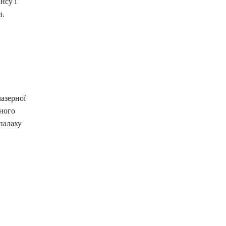
нсу і
и.
азерної
рного
спалаху