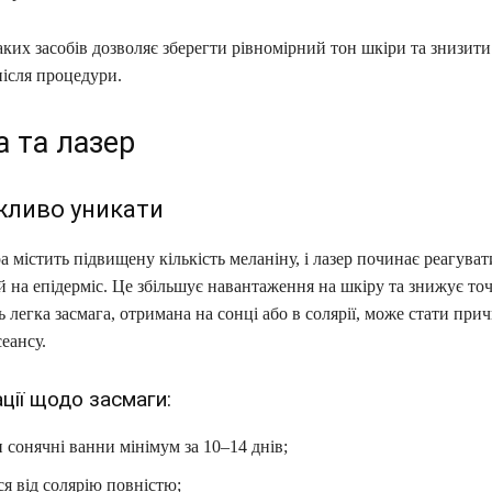
аких засобів дозволяє зберегти рівномірний тон шкіри та знизити
після процедури.
а та лазер
жливо уникати
а містить підвищену кількість меланіну, і лазер починає реагуват
 й на епідерміс. Це збільшує навантаження на шкіру та знижує точ
ь легка засмага, отримана на сонці або в солярії, може стати пр
еансу.
ції щодо засмаги:
сонячні ванни мінімум за 10–14 днів;
я від солярію повністю;