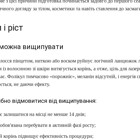
аме з цієї причини підготовка починається задовго до першого сеа
ичного догляду за тілом, косметики та навіть ставлення до засмаг
 і ріст
 можна вищипувати
лосся пінцетом, ниткою або воском руйнує логічний ланцюжок л
ом із волосиною зі шкіри витягується корінь, а отже, ціль для лазе
ає. Фолікул тимчасово «порожніє», меланін відсутній, і енергія 
ється, не даючи ефекту.
ібно відмовитися від вищипування:
є залишатися на місці не менше 14 днів;
обов'язана перебувати в активній фазі росту;
й корінь підвищує ефективність процедури;