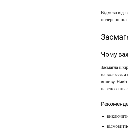
Відмова від т
почервонінь 
Засмаг
Чому ва
Засмагла шкір
на волосся, а
впливу. Навіт
перенесення с
Рекоменда
виключити 
відмовитис