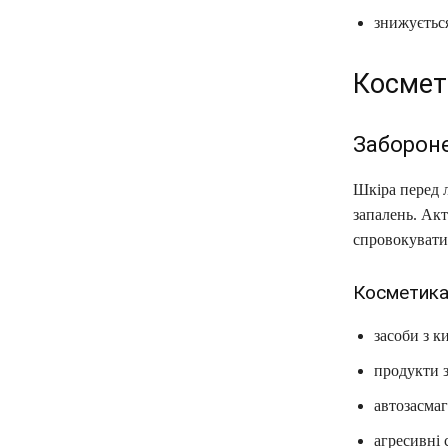
знижується
Космет
Забороне
Шкіра перед 
запалень. Акт
спровокувати 
Косметика,
засоби з 
продукти з
автозасмаг
агресивні 