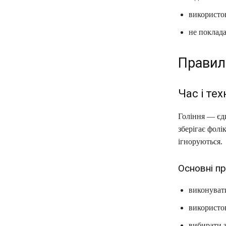
використов
не поклада
Правил
Час і тех
Гоління — єд
зберігає фолі
ігноруються.
Основні пр
виконувати
використо
вибирати з