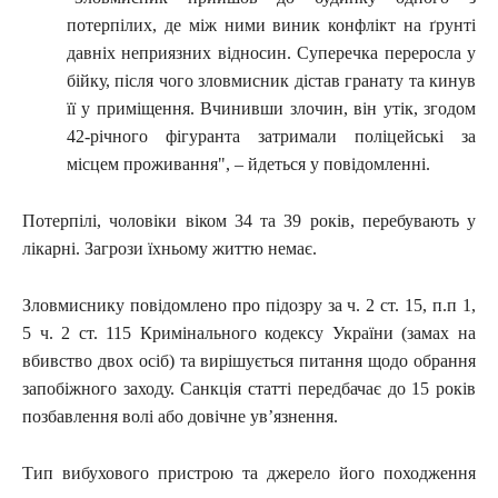
потерпілих, де між ними виник конфлікт на ґрунті
давніх неприязних відносин. Суперечка переросла у
бійку, після чого зловмисник дістав гранату та кинув
її у приміщення. Вчинивши злочин, він утік, згодом
42-річного фігуранта затримали поліцейські за
місцем проживання", – йдеться у повідомленні.
Потерпілі, чоловіки віком 34 та 39 років, перебувають у
лікарні. Загрози їхньому життю немає.
Зловмиснику повідомлено про підозру за ч. 2 ст. 15, п.п 1,
5 ч. 2 ст. 115 Кримінального кодексу України (замах на
вбивство двох осіб) та вирішується питання щодо обрання
запобіжного заходу. Санкція статті передбачає до 15 років
позбавлення волі або довічне ув’язнення.
Тип вибухового пристрою та джерело його походження