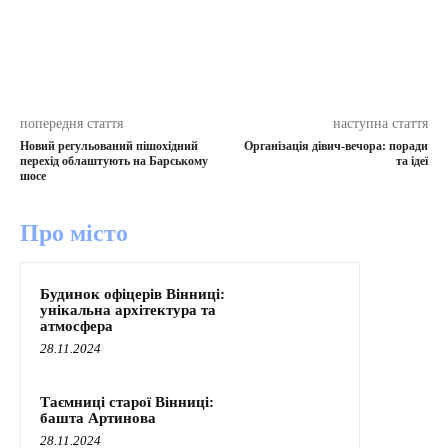
попередня стаття
наступна стаття
Новий регульований пішохідний
Організація дівич-вечора: поради
перехід облаштують на Барському
та ідеї
шосе
Про місто
Будинок офіцерів Вінниці:
унікальна архітектура та
атмосфера
28.11.2024
Таємниці старої Вінниці:
башта Артинова
28.11.2024