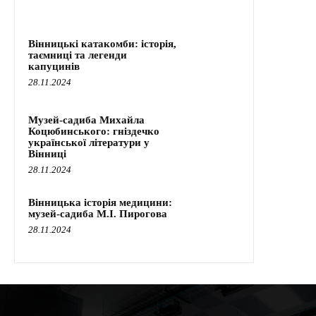
Вінницькі катакомби: історія,
таємниці та легенди
капуцинів
28.11.2024
Музей-садиба Михайла
Коцюбинського: гніздечко
української літератури у
Вінниці
28.11.2024
Вінницька історія медицини:
музей-садиба М.І. Пирогова
28.11.2024