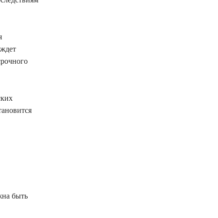
я
 ждет
срочного
ских
тановится
жна быть