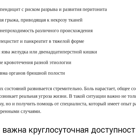
пендицит с риском разрыва и развития перитонита
я грыжа, приводящая к некрозу тканей
непроходимость различного происхождения
лецистит и панкреатит в тяжелой форме
 язва желудка или двенадцатиперстной кишки
е кровотечения разной этиологии
авма органов брюшной полости
х состояний развивается стремительно. Боль нарастает, общее с
озникает реальная угроза жизни. В такой ситуации важно не тол
ачу, но и получить помощь от специалиста, который имеет опыт 
тренными случаями.
 важна круглосуточная доступност