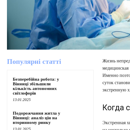
Популярні статті
Жизнь непредс
медицинская 
Именно поэт
Безперебійна робота: у
суток станов
Вінниці збільшили
кількість автономних
экстренную х
світлофорів
13.01.2025
Когда 
Подорожчання житла у
Вінниці: аналіз цін на
вторинному ринку
Экстренная х
13.01.2025
на несколько