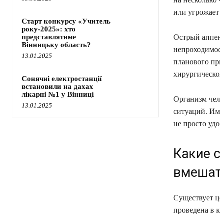
или угрожает
Старт конкурсу «Учитель
року-2025»: хто
представлятиме
Острый аппен
Вінницьку область?
непроходимос
13.01.2025
планового при
хирургическог
Сонячні електростанції
встановили на дахах
лікарні №1 у Вінниці
Организм чел
13.01.2025
ситуаций. Им
не просто уд
Какие 
вмешат
Существует ц
проведена в 