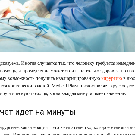
казуема. Иногда случается так, что человеку требуется немедле
помощь, и промедление может стоить не только здоровья, но и ж
ому возможность получить квалифицированную
хирургию
в люб
ится критически важной. Medical Plaza предоставляет круглосут
ирургическую помощь, когда каждая минута имеет значение.
счет идет на минуты
ирургическая операция – это вмешательство, которое нельзя отл
 часов. В таких случаях промедление приводит к необратимым п