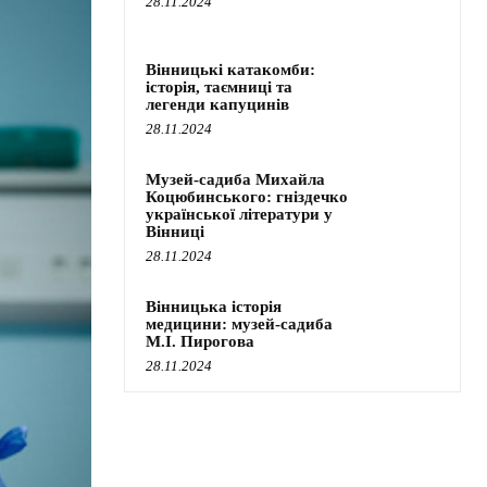
28.11.2024
Вінницькі катакомби:
історія, таємниці та
легенди капуцинів
28.11.2024
Музей-садиба Михайла
Коцюбинського: гніздечко
української літератури у
Вінниці
28.11.2024
Вінницька історія
медицини: музей-садиба
М.І. Пирогова
28.11.2024