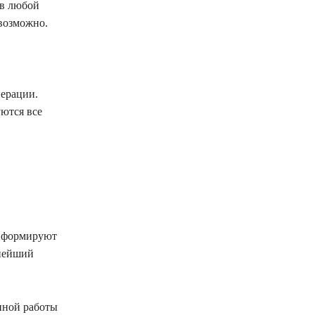
тв любой
возможно.
перации.
ются все
информируют
ьнейший
нной работы