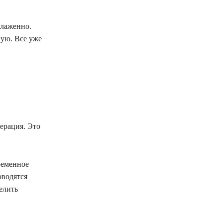
слаженно.
ную. Все уже
ерация. Это
ременное
оводятся
елить