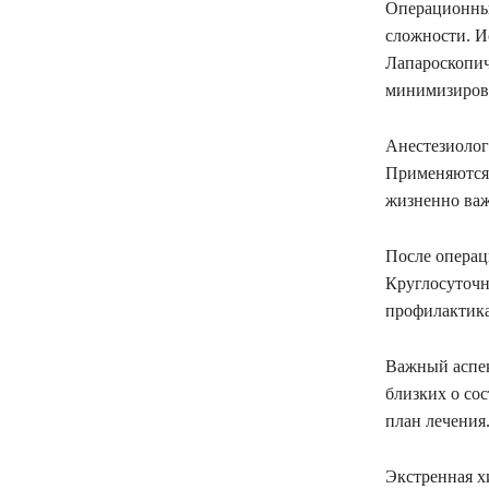
Операционный
сложности. И
Лапароскопич
минимизирова
Анестезиолог
Применяются 
жизненно важ
После операц
Круглосуточн
профилактика
Важный аспек
близких о со
план лечения
Экстренная х