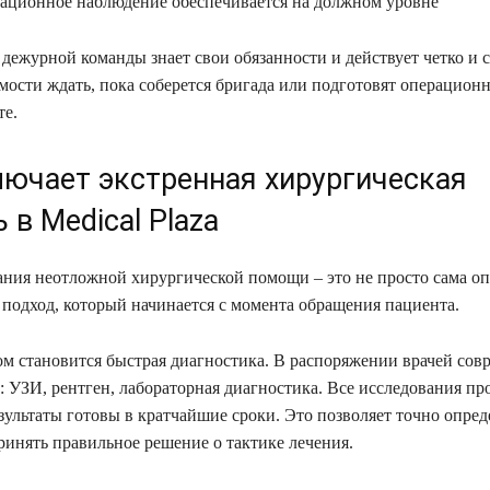
ационное наблюдение обеспечивается на должном уровне
дежурной команды знает свои обязанности и действует четко и 
мости ждать, пока соберется бригада или подготовят операцион
те.
лючает экстренная хирургическая
в Medical Plaza
ания неотложной хирургической помощи – это не просто сама оп
подход, который начинается с момента обращения пациента.
м становится быстрая диагностика. В распоряжении врачей сов
: УЗИ, рентген, лабораторная диагностика. Все исследования пр
зультаты готовы в кратчайшие сроки. Это позволяет точно опред
ринять правильное решение о тактике лечения.