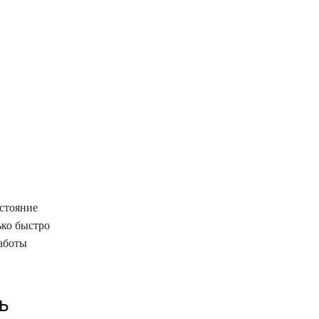
остояние
ько быстро
работы
ь