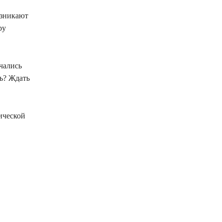
озникают
ру
ачались
ть? Ждать
ической