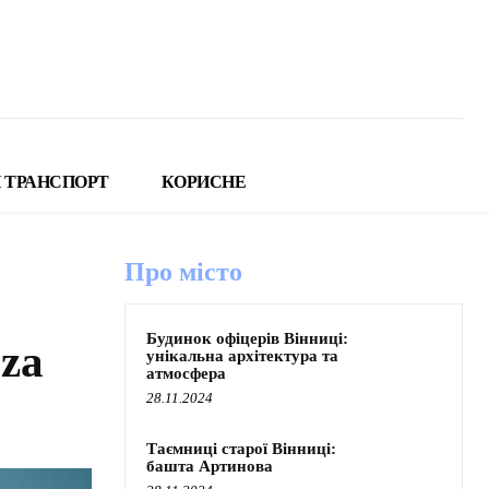
 ТРАНСПОРТ
КОРИСНЕ
Про місто
Будинок офіцерів Вінниці:
za
унікальна архітектура та
атмосфера
28.11.2024
Таємниці старої Вінниці:
башта Артинова