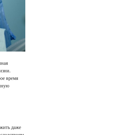
нная
изни.
ое время
очную
ожить даже
оследствиям