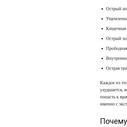
Острый ап
Ущемленна
Кишечная 
Острый хо
Прободная
Внутренни
Острая тр
Каждое из эти
ухудшается, в
попасть к вр
именно с экс
Почему