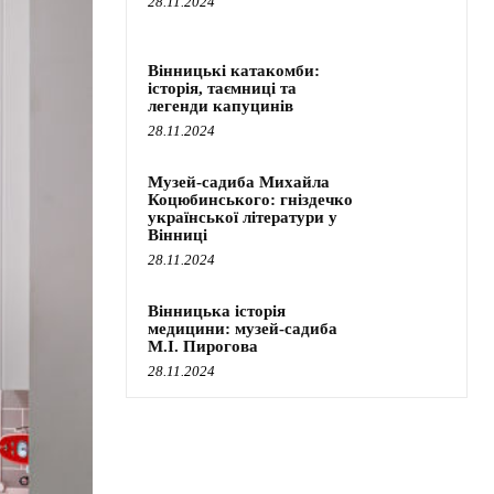
28.11.2024
Вінницькі катакомби:
історія, таємниці та
легенди капуцинів
28.11.2024
Музей-садиба Михайла
Коцюбинського: гніздечко
української літератури у
Вінниці
28.11.2024
Вінницька історія
медицини: музей-садиба
М.І. Пирогова
28.11.2024