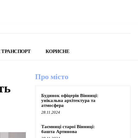
 ТРАНСПОРТ
КОРИСНЕ
Про місто
ть
Будинок офіцерів Вінниці:
унікальна архітектура та
атмосфера
28.11.2024
Таємниці старої Вінниці:
башта Артинова