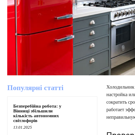
Популярні статті
Холодильник 
настройка ил
сократить сро
Безперебійна робота: у
работает эфф
Вінниці збільшили
кількість автономних
неправильную
світлофорів
13.01.2025