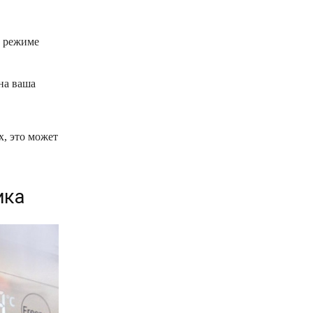
м режиме
на ваша
х, это может
ика