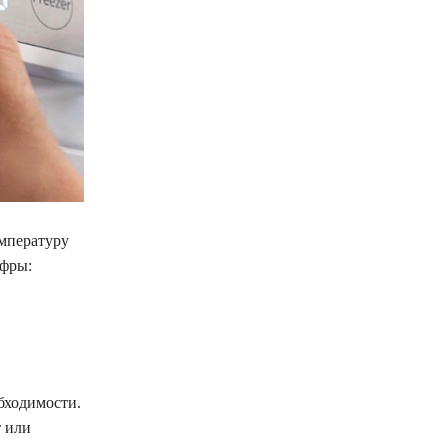
мпературу
ифры:
бходимости.
т или