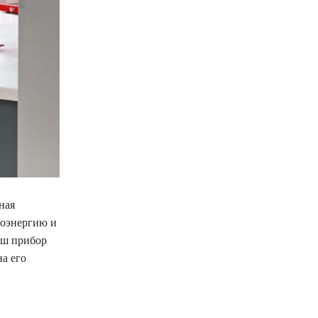
ная
роэнергию и
ваш прибор
а его