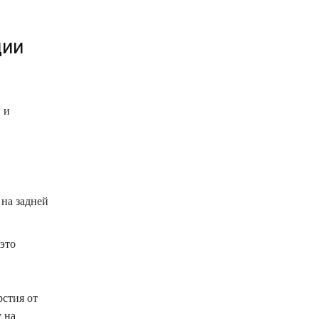
ции
 и
 на задней
это
стия от
 на