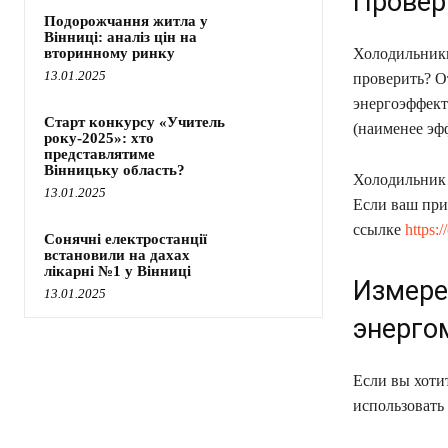
Провер
Подорожчання житла у
Вінниці: аналіз цін на
вторинному ринку
Холодильники
13.01.2025
проверить? О
энергоэффект
Старт конкурсу «Учитель
(наименее эф
року-2025»: хто
представлятиме
Вінницьку область?
Холодильник 
13.01.2025
Если ваш при
ссылке
https:/
Сонячні електростанції
встановили на дахах
лікарні №1 у Вінниці
Измере
13.01.2025
энерго
Если вы хоти
использовать