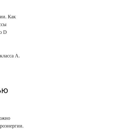
ии. Как
ссы
о D
класса A.
ью
можно
троэнергии.