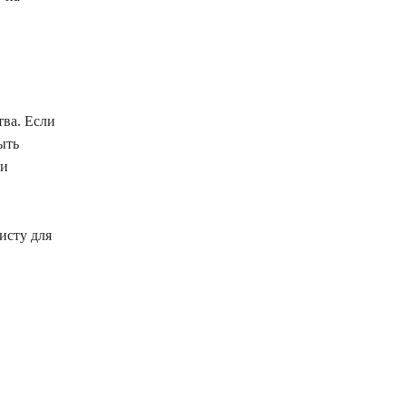
тва. Если
ыть
ли
исту для