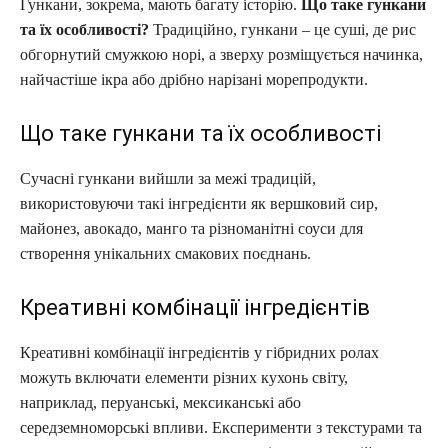
Гункани, зокрема, мають багату історію.
Що таке гункани
та їх особливості?
Традиційно, гункани – це суші, де рис
обгорнутий смужкою норі, а зверху розміщується начинка,
найчастіше ікра або дрібно нарізані морепродукти.
Що таке гункани та їх особливості
Сучасні гункани вийшли за межі традицій,
використовуючи такі інгредієнти як вершковий сир,
майонез, авокадо, манго та різноманітні соуси для
створення унікальних смакових поєднань.
Креативні комбінації інгредієнтів
Креативні комбінації інгредієнтів у гібридних ролах
можуть включати елементи різних кухонь світу,
наприклад, перуанські, мексиканські або
середземноморські впливи. Експерименти з текстурами та