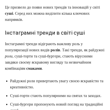
Це призвело до появи нових трендів та інновацій у світі
суші
. Серед них можна виділити кілька ключових
напрямків.
Інстаграмні тренди в світі суші
Інстаграмні тренди відіграють важливу роль у
популяризації нових видів
ролів
. Такі тренди, як райдужні
роли
, суші-торти та суші-бургери, стають вірусними
завдяки своєму яскравому вигляду та незвичайним
комбінаціям
смаками
.
Райдужні роли привертають увагу своєю яскравістю та
креативністю.
Суші-торти стають популярними на святах та заходах.
Суші-бургери пропонують новий погляд на традиційні