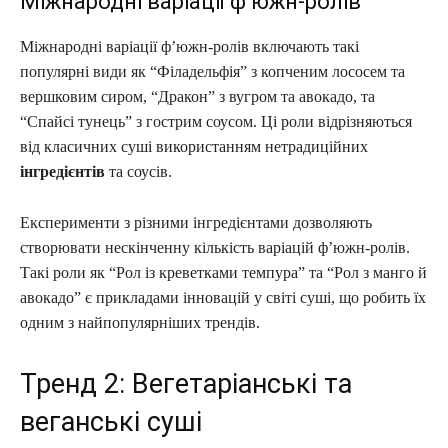
Міжнародні варіації ф’южн-ролів
Міжнародні варіації ф’южн-ролів включають такі
популярні види як “Філадельфія” з копченим лососем та
вершковим сиром, “Дракон” з вугром та авокадо, та
“Спайсі тунець” з гострим соусом. Ці роли відрізняються
від класичних суші використанням нетрадиційних
інгредієнтів
та соусів.
Експерименти з різними інгредієнтами дозволяють
створювати нескінченну кількість варіацій ф’южн-ролів.
Такі роли як “Рол із креветками темпура” та “Рол з манго й
авокадо” є прикладами інновацій у світі суші, що робить їх
одним з найпопулярніших трендів.
Тренд 2: Вегетаріанські та
веганські суші