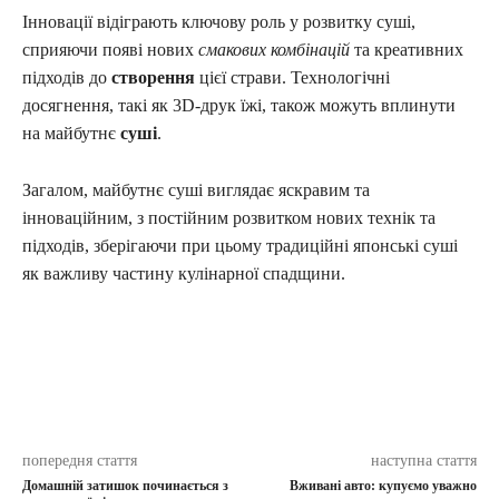
Інновації відіграють ключову роль у розвитку суші,
сприяючи появі нових
смакових комбінацій
та креативних
підходів до
створення
цієї страви. Технологічні
досягнення, такі як 3D-друк їжі, також можуть вплинути
на майбутнє
суші
.
Загалом, майбутнє суші виглядає яскравим та
інноваційним, з постійним розвитком нових технік та
підходів, зберігаючи при цьому традиційні японські суші
як важливу частину кулінарної спадщини.
попередня стаття
наступна стаття
Домашній затишок починається з
Вживані авто: купуємо уважно