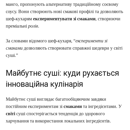
манго, пропонують альтернативу традиційному соєвому
соусу. Вони створюють нові смакові профілі та дозволяють
шеф-кухарям
експериментувати зі смаками
, створюючи
преміальні
ролів
.
За словами відомого шеф-кухаря, “
експерименти зі
смаками
дозволяють створювати справжні шедеври у світі
суші.”
Майбутнє суші: куди рухається
інноваційна кулінарія
Майбутнє суші виглядає багатообіцяючим завдяки
постійним експериментам зі
смаками
та інгредієнтами. У
світі
суші спостерігається тенденція до здорового
харчування та використання локальних інгредієнтів.