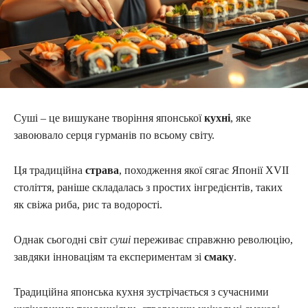
Суші – це вишукане творіння японської
кухні
, яке
завоювало серця гурманів по всьому світу.
Ця традиційна
страва
, походження якої сягає Японії XVII
століття, раніше складалась з простих інгредієнтів, таких
як свіжа риба, рис та водорості.
Однак сьогодні світ
суші
переживає справжню революцію,
завдяки інноваціям та експериментам зі
смаку
.
Традиційна японська кухня зустрічається з сучасними