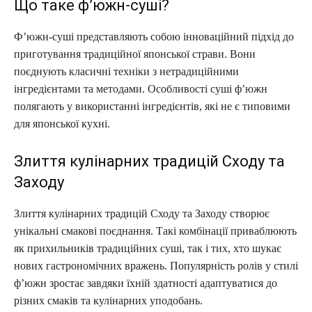
Що таке ф’южн-суші?
Ф’южн-суші представляють собою інноваційний підхід до
приготування традиційної японської страви. Вони
поєднують класичні техніки з нетрадиційними
інгредієнтами та методами. Особливості суші ф’южн
полягають у використанні інгредієнтів, які не є типовими
для японської кухні.
Злиття кулінарних традицій Сходу та
Заходу
Злиття кулінарних традицій Сходу та Заходу створює
унікальні смакові поєднання. Такі комбінації приваблюють
як прихильників традиційних суші, так і тих, хто шукає
нових гастрономічних вражень. Популярність ролів у стилі
ф’южн зростає завдяки їхній здатності адаптуватися до
різних смаків та кулінарних уподобань.