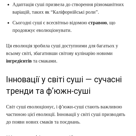
Адаптація суші призвела до створення різноманітних
варіацій, таких як “Каліфорнійські роли”.
Сьогодні суші є всесвітньо відомою
стравою
, що
продовжує еволюціонувати.
Ця еволюція зробила суші доступними для багатьох у
всьому світі, збагативши світову кулінарію новими
інгредієнтів
та смаками.
Інновації у світі суші — сучасні
тренди та ф’южн-суші
Світ суші еволюціонує, і ф’южн-суші стають важливою
частиною цієї еволюції. Інновації у світі суші призводять
до появи нових смаків та поєднань.