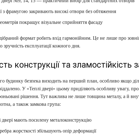
 двері №9, 14, 15 — практичний вибір для стандартних отворів
ї з фрамугою закривають високі отвори без обтяження
еометрія покращує візуальне сприйняття фасаду
дібраний формат робить вхід гармонійним. Це не лише про зовн
ро зручність експлуатації кожного дня.
сть конструкції та зламостійкість 
го будинку безпека виходить на перший план, особливо якщо ді
віддалено. У «Теплі двері» цьому приділяють особливу увагу, п
роньовані рішення. Тут важлива не лише товщина металу, а й вн
отна, а також замкова група:
і двері мають посилену металоконструкцію
ребра жорсткості збільшують опір деформації