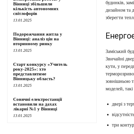
будинків, зам
Вінниці збільшили
кількість автономних
дизайном та 
світлофорів
зберегти тепл
13.01.2025
Енерго
Подорожчання житла у
Вінниці: аналіз цін на
вторинному ринку
13.01.2025
Заміський буд
Звичайні двер
Старт конкурсу «Учитель
кути, у перед
року-2025»: хто
терморозривом
представлятиме
Вінницьку область?
зовнішньою т
13.01.2025
моделей, такі
Сонячні електростанції
двері з т
встановили на дахах
лікарні №1 у Вінниці
відсутніст
13.01.2025
три конту