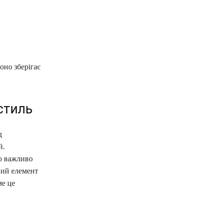
оно зберігає
 стиль
д
й.
во важливо
ний елемент
ме це