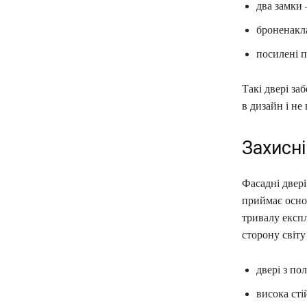
два замки
броненакл
посилені 
Такі двері за
в дизайн і не
Захисні
Фасадні двер
приймає основ
тривалу експ
сторону світу
двері з по
висока сті