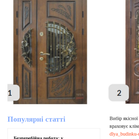
Популярні статті
Вибір якісної
враховує клім
dlya_budinku-
Безперебійна робота: у