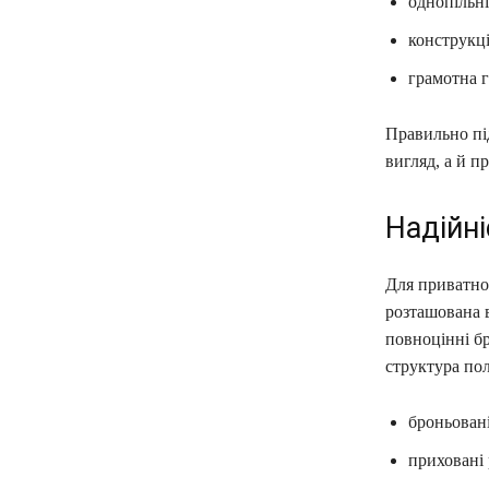
однопільні
конструкці
грамотна г
Правильно пі
вигляд, а й п
Надійні
Для приватно
розташована 
повноцінні б
структура пол
броньован
приховані 