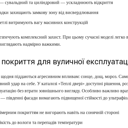
 — сувальдний та циліндровий — ускладнюють відкриття
адки захищають замкову зону від висвердлювання
петлі витримують вагу масивних конструкцій
безпечують комплексний захист. При цьому сучасні моделі легко
 виглядають надмірно важкими.
 покриття для вуличної експлуатаці
і щодня піддаються агресивним впливам: сонце, дощ, мороз. Сам
ний удар на себе. У каталозі «Теплі двері» доступні рішення, ро
луатацію без втрати зовнішнього вигляду. Особливо важливо вра
 — південні фасади вимагають підвищеної стійкості до ультрафіо
лімерним покриттям не вигорають навіть на сонячній стороні
йкість до вологи та перепадів температури