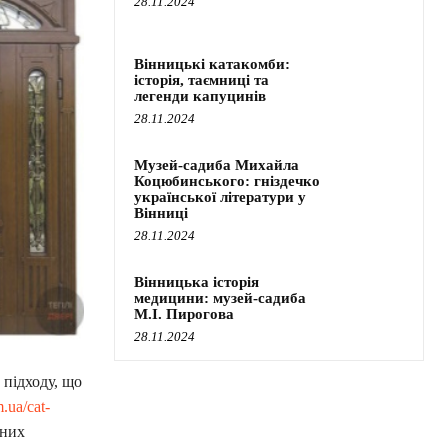
28.11.2024
Вінницькі катакомби:
історія, таємниці та
легенди капуцинів
28.11.2024
Музей-садиба Михайла
Коцюбинського: гніздечко
української літератури у
Вінниці
28.11.2024
Вінницька історія
медицини: музей-садиба
М.І. Пирогова
28.11.2024
 підходу, що
m.ua/cat-
тних