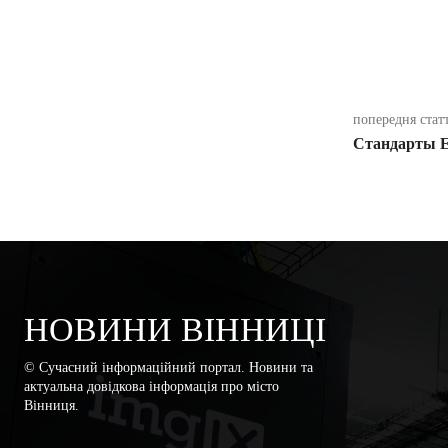
поділіть
попередня стат
Стандарты Е
НОВИНИ ВІННИЦІ
© Сучасний інформаційний портал. Новини та
актуальна довідкова інформація про місто
Вінниця.