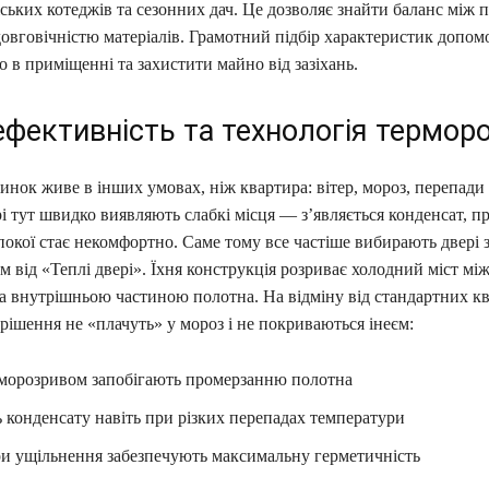
іських котеджів та сезонних дач. Це дозволяє знайти баланс між
довговічністю матеріалів. Грамотний підбір характеристик допом
о в приміщенні та захистити майно від зазіхань.
ефективність та технологія термор
инок живе в інших умовах, ніж квартира: вітер, мороз, перепади
і тут швидко виявляють слабкі місця — з’являється конденсат, 
покої стає некомфортно. Саме тому все частіше вибирають двері 
 від «Теплі двері». Їхня конструкція розриває холодний міст мі
а внутрішньою частиною полотна. На відміну від стандартних к
 рішення не «плачуть» у мороз і не покриваються інеєм:
ерморозривом запобігають промерзанню полотна
ь конденсату навіть при різких перепадах температури
ри ущільнення забезпечують максимальну герметичність