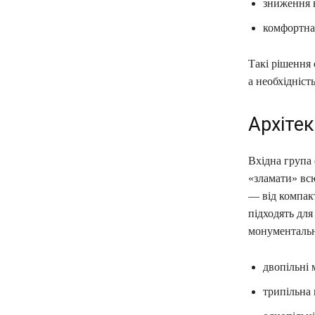
зниження 
комфортна 
Такі рішення 
а необхідніст
Архітек
Вхідна група
«зламати» всю
— від компак
підходять для
монументальн
двопільні 
трипільна