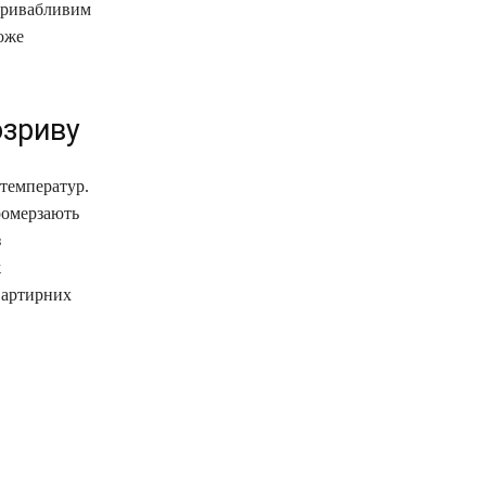
 привабливим
оже
озриву
 температур.
промерзають
з
ж
вартирних