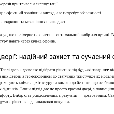
 корозії при тривалій експлуатації
дає ефектний зовнішній вигляд, але потребує обережності
 до подряпин та механічних пошкоджень
азує, що полімерне покриття — оптимальний вибір для вулиці. В
туру навіть через кілька сезонів.
двері": надійний захист та сучасний
еплі двері» дозволяє підібрати рішення під будь-які завдання: ві
вних дверей з терморозривом до статусних тристулкових моделе
раховують клімат, архітектуру та вимоги до безпеки, що особли
 будинків. Такий підхід дає не просто красиві двері, а повноцін
мфорту. Вибір стає усвідомленим, а результат — довговічним. Са
думане рішення від випадкової покупки.