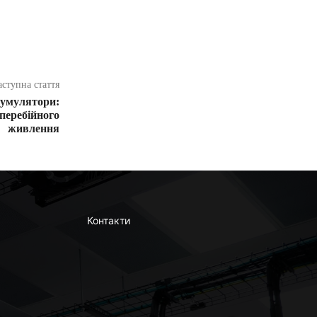
аступна стаття
кумулятори:
зперебійного
живлення
Контакти