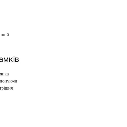
ішній
замків
лянка
ропонуючи
утрішня