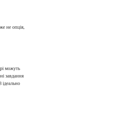
же не опція,
рі можуть
зні завдання
8 ідеально