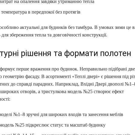
витрат на опалення завдяки утриманню тепла
температура в передпокої без протягів
особливо актуальні для будинків без тамбура. В умовах зими це в
ь для збереження тепла та довговічності конструкції.
турні рішення та формати полотен
 формує перше враження про будинок. Неправильно підібрані две
 геометрію фасаду. В асортименті «Теплі двері» є рішення під рі
тних до справді парадних. Наприклад, Вхідні Двері двополі №1–
 широких отворів, а тристулкова модель №25 створює ефект
ості:
моделі №1–8 зручні для широких входів та занесення меблів
 модель №25 підкреслює статус та масштаб будинку