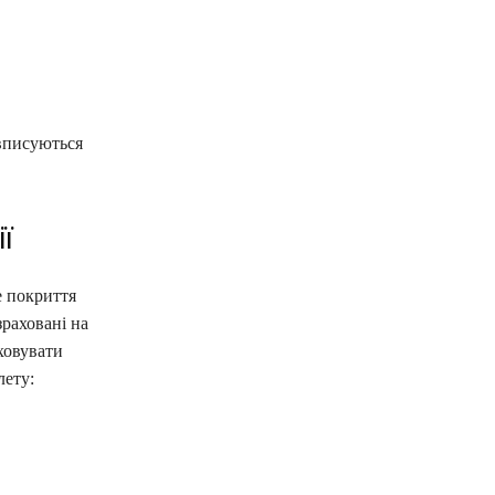
 вписуються
ї
е покриття
зраховані на
ховувати
лету: