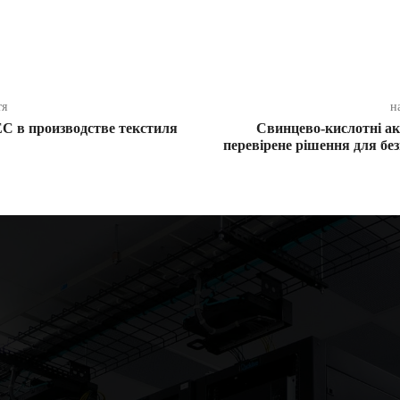
ся
тя
н
С в производстве текстиля
Свинцево-кислотні а
перевірене рішення для бе