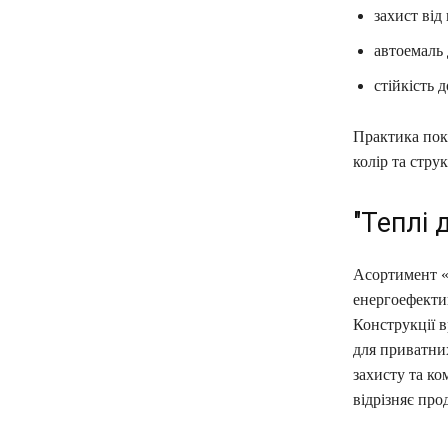
захист від
автоемаль 
стійкість
Практика пок
колір та струк
"Теплі 
Асортимент «Т
енергоефекти
Конструкції в
для приватних
захисту та ко
відрізняє про