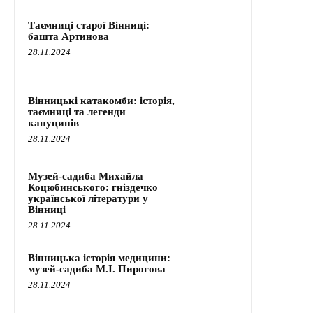
Таємниці старої Вінниці:
башта Артинова
28.11.2024
Вінницькі катакомби: історія,
таємниці та легенди
капуцинів
28.11.2024
Музей-садиба Михайла
Коцюбинського: гніздечко
української літератури у
Вінниці
28.11.2024
Вінницька історія медицини:
музей-садиба М.І. Пирогова
28.11.2024