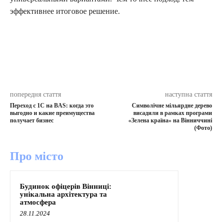
эффективнее итоговое решение.
попередня стаття
наступна стаття
Переход с 1С на BAS: когда это
Символічне мільярдне дерево
выгодно и какие преимущества
висадили в рамках програми
получает бизнес
«Зелена країна» на Вінниччині
(Фото)
Про місто
Будинок офіцерів Вінниці:
унікальна архітектура та
атмосфера
28.11.2024