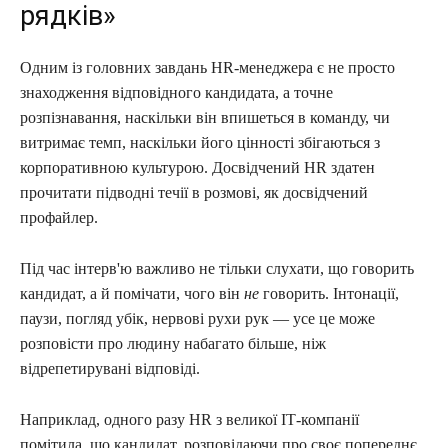
рядків»
Одним із головних завдань HR-менеджера є не просто
знаходження відповідного кандидата, а точне
розпізнавання, наскільки він впишеться в команду, чи
витримає темп, наскільки його цінності збігаються з
корпоративною культурою. Досвідчений HR здатен
прочитати підводні течії в розмові, як досвідчений
профайлер.
Під час інтерв'ю важливо не тільки слухати, що говорить
кандидат, а й помічати, чого він
не
говорить. Інтонації,
паузи, погляд убік, нервові рухи рук — усе це може
розповісти про людину набагато більше, ніж
відрепетирувані відповіді.
Наприклад, одного разу HR з великої ІТ-компанії
помітила, що кандидат, розповідаючи про своє попереднє