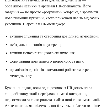
Психологічна гнучкість та здатність до емпатії —
обов'язкові навички в арсеналі HR-спеціаліста. Його
завдання — не просто «розрулити» конфлікт, а зрозуміти
його глибинні причини, часто приховані навіть від самих
учасників. В арсеналі HR-менеджера:
активне слухання та створення довірливої атмосфери;
нейтральна позиція в суперечці;
техніки ненасильницького спілкування;
формування позитивного зворотного зв'язку;
організація тренінгів з командної роботи та стрес-
менеджменту.
Бували випадки, коли одна розмова з HR допомагала
співробітнику, який перебував на межі вигорання,
переосмислити свою роль та знайти нові точки мотивації.
Адже людина, яка відчуває, що її чують, набагато охочіше