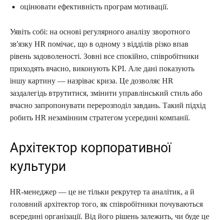
оцінювати ефективність програм мотивації.
Уявіть собі: на основі регулярного аналізу зворотного
зв'язку HR помічає, що в одному з відділів різко впав
рівень задоволеності. Зовні все спокійно, співробітники
приходять вчасно, виконують KPI. Але дані показують
іншу картину — назріває криза. Це дозволяє HR
заздалегідь втрутитися, змінити управлінський стиль або
вчасно запропонувати перерозподіл завдань. Такий підхід
робить HR незамінним стратегом усередині компанії.
Архітектор корпоративної
культури
HR-менеджер — це не тільки рекрутер та аналітик, а й
головний архітектор того, як співробітники почуваються
всередині організації. Від його рішень залежить, чи буде це