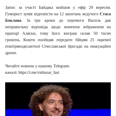
Запис за участі Байдака вийшов у ефір 29 вересня.
Гуморист зумів відповісти на 12 запитань ведучого
Стаса
Боклана
. За три кроки до перемоги Василь дав
неправильну відповідь щодо значення зображення на
прапорі Аляски, тому його виграш склав 50 тисяч
гривень. Кошти пообіцяв передати бійцям 25 окремої
повітрянодесантної Січеславської бригади на евакуаційні
дрони.
Читайте новини у нашому Telegram-
каналі: https://t.me/vinbazar_fast