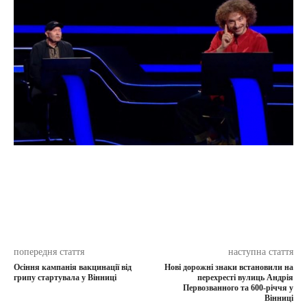
попередня стаття
наступна стаття
Осіння кампанія вакцинації від
Нові дорожні знаки встановили на
грипу стартувала у Вінниці
перехресті вулиць Андрія
Первозванного та 600-річчя у
Вінниці