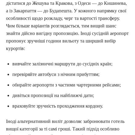
дістатися до Жешува та Кракова, з Одеси — до Кишинева,
а із Закарпаття — до Будапешта. У кожного напрямку свої
особливості щодо розкладу, черг та вартості трансферу.
Чим більше варіантів розглядається, тим вищий шанс
знайти дійсно вигідну пропозицію. Іноді сусідній аеропорт
пропонує зручніші години вильоту та ширший вибір
курортів:
вивчайте залізничні маршрути до сусідніх країн;
перевіряйте автобуси з нічним прибуттям;
обирайте аеропорти з частими чартерними рейсами;
дивіться пропозиції на найближчі дати;
враховуйте зручність проходження кордону.
Іноді альтернативний виліт дозволяє забронювати готель
вищої категорії за ті самі гроші. Такий підхід особливо