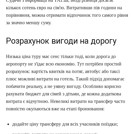
Судячи з інформації на TAT.ua, іноді різниця досягає
кількох сотень євро на сім'ю. Витративши пів години на
порівняння, можна отримати відпочинок того самого рівня
за значно меншу суму.
Розрахунок вигоди на дорогу
Низька ціна туру має сенс тільки тоді, коли дорога до
аеропорту не з'їдає всю економію. Тут потрібен простий
розрахунок: вартість квитків на потяг, автобус або таксі
плюс можливі витрати на готель. Такий підхід допомагає
побачити реальну, а не уявну вигоду. Особливо корисно
рахувати бюджет для сімей з дітьми, де кожна додаткова
витрата є відчутною. Невеликі витрати на трансфер часто
повністю окупаються вже на етапі бронювання:
додайте ціну трансферу для всіх учасників поїздки;