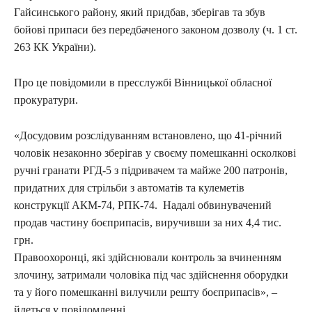
Гайсинського району, який придбав, зберігав та збув
бойові припаси без передбаченого законом дозволу (ч. 1 ст.
263 КК України).
Про це повідомили в пресслужбі Вінницької обласної
прокуратури.
«Досудовим розслідуванням встановлено, що 41-річний
чоловік незаконно зберігав у своєму помешканні осколкові
ручні гранати РГД-5 з підривачем та майже 200 патронів,
придатних для стрільби з автоматів та кулеметів
конструкції АКМ-74, РПК-74. Надалі обвинувачений
продав частину боєприпасів, виручивши за них 4,4 тис.
грн.
Правоохоронці, які здійснювали контроль за вчиненням
злочину, затримали чоловіка під час здійснення оборудки
та у його помешканні вилучили решту боєприпасів», –
йдеться у повідомленні.