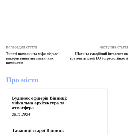
попередня стаття
наступна стаття
Типові помилки та міфи під час
Шахи та емоційний інтелект: як
використання автоматичних
гра вчить дітей EQ і стресостійкості
вимикачів
Про місто
Будинок офіцерів Вінниці:
унікальна архітектура та
атмосфера
28.11.2024
Таємниці старої Вінниці: