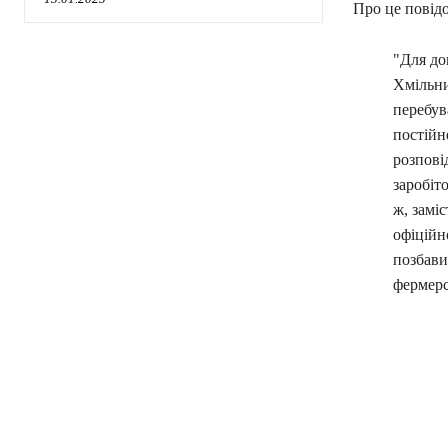
Про це повід
"Для до
Хмільни
перебув
постійне
розпові
заробіт
ж, замі
офіційн
позбави
фермерс