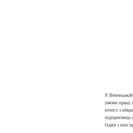
У Вінницькій
умови праці, 
нічого з обіц
підприємець у
Один з них пр