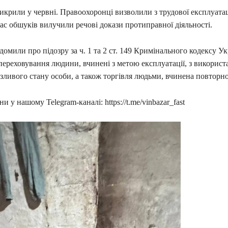
викрили у червні. Правоохоронці визволили з трудової експлуата
час обшуків вилучили речові докази протиправної діяльності.
омили про підозру за ч. 1 та 2 ст. 149 Кримінального кодексу Ук
переховування людини, вчинені з метою експлуатації, з викорис
зливого стану особи, а також торгівля людьми, вчинена повторно
и у нашому Telegram-каналі: https://t.me/vinbazar_fast