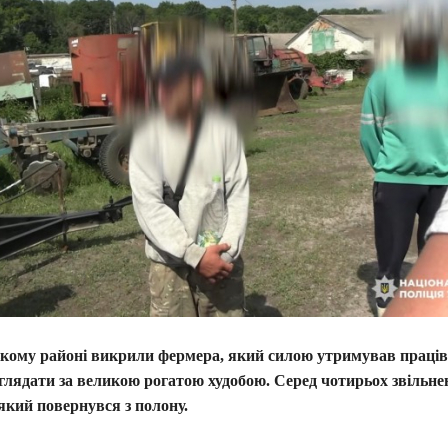
кому районі викрили фермера, який силою утримував праців
лядати за великою рогатою худобою. Серед чотирьох звільне
 який повернувся з полону.