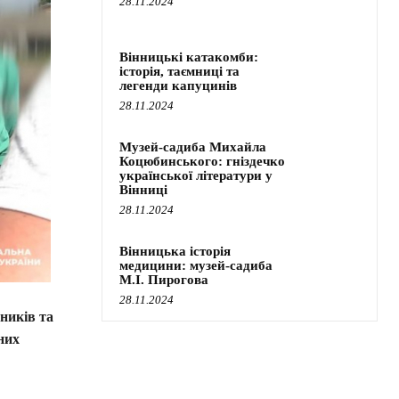
28.11.2024
Вінницькі катакомби:
історія, таємниці та
легенди капуцинів
28.11.2024
Музей-садиба Михайла
Коцюбинського: гніздечко
української літератури у
Вінниці
28.11.2024
Вінницька історія
медицини: музей-садиба
М.І. Пирогова
28.11.2024
ників та
них