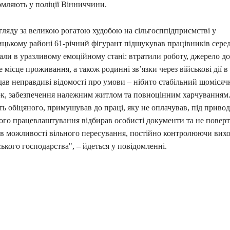
омляють у поліції Вінниччини.
гляду за великою рогатою худобою на сільгосппідприємстві у
цькому районі 61-річний фігурант підшукував працівників серед
али в уразливому емоційному стані: втратили роботу, джерело до
 місце проживання, а також родинні зв’язки через військові дії в 
дав неправдиві відомості про умови – нібито стабільний щоміся
ок, забезпечення належним житлом та повноцінним харчуванням.
сть обіцяного, примушував до праці, яку не оплачував, під приво
ого працевлаштування відбирав особисті документи та не поверт
в можливості вільного пересування, постійно контролюючи вихо
ького господарства", – йдеться у повідомленні.