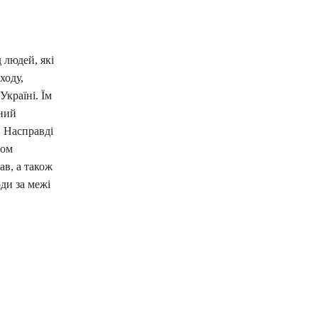
 людей, які
ходу,
Україні. Їм
чний
 Насправді
дом
ав, а також
ди за межі