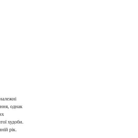
 належні
ння, однак
их
тої худоби.
нній рік.