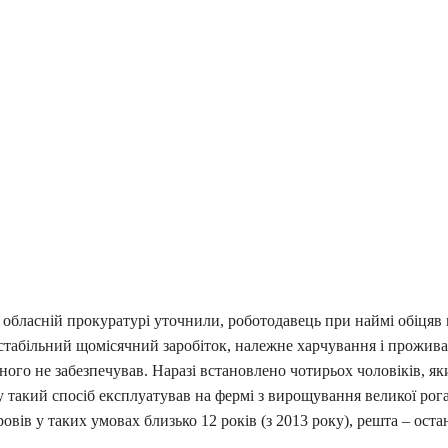
 обласній прокуратурі уточнили, роботодавець при наймі обіцяв
стабільний щомісячний заробіток, належне харчування і прожива
яного не забезпечував. Наразі встановлено чотирьох чоловіків, як
 такий спосіб експлуатував на фермі з вирощування великої рога
овів у таких умовах близько 12 років (з 2013 року), решта – оста