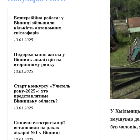
Безперебійна робота: у
Вінниці збільшили
кількість автономних
світлофорів
13.01.2025
Подорожчання житла у
Вінниці: аналіз цін на
вторинному ринку
13.01.2025
Старт конкурсу «Учитель
року-2025»: хто
представлятиме
Вінницьку область?
13.01.2025
У Хмільниць
змушував дог
Сонячні електростанції
був чоловік,
встановили на дахах
лікарні №1 у Вінниці
13.01.2025