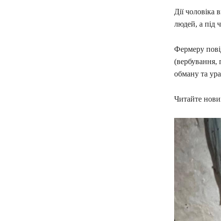
Дії чоловіка 
людей, а під 
Фермеру повід
(вербування, 
обману та ура
Читайте новин