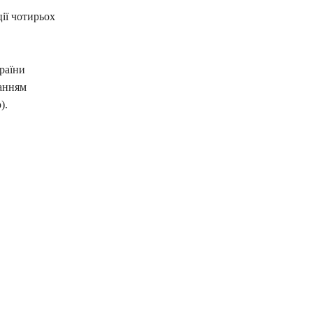
ції чотирьох
раїни
танням
).