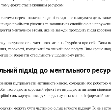
е тому фокус стає важливим ресурсом.
 система перевантажена, людині складніше планувати день, запа
швидко приймати рішення та залишатися спокійною в напружени
ідчуття ментальної втоми, яке не завжди проходить після коротко
ку поступово стає частиною загальної турботи про себе. Вона в
ння, творчості, комунікації та звичайного побуту. Чим краще лю
егше їй зберігати стабільність у щоденному ритмі.
льний підхід до ментального ресур
 звикли підтримувати активність кавою, солодким або роботою ч
оби часто дають короткий ефект і не вирішують питання відновл
рібні сон, харчування, рух, вода, паузи та менше інформаційног
одукти можуть бути частиною більш м’якого підходу. Їх не варт