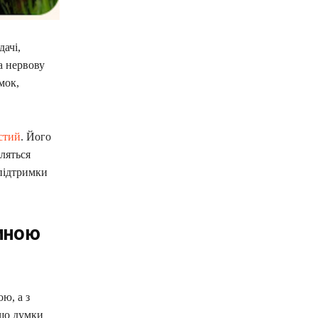
ачі,
а нервову
мок,
стий
. Його
ляться
підтримки
иною
ю, а з
кщо думки