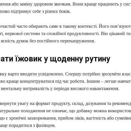
шення або заміну здоровим звичкам. Вони краще працюють у сист
ово підтримує себе з різних боків.
частий часто обирають саме в такому контексті. Його пов’язуют
ті, нервової системи та спокійної продуктивності. Він цікавий ти
 ясність думок без постійного перенапруження.
сати їжовик у щоденну рутину
вку варто вводити усвідомлено. Спершу потрібно зрозуміти влас
во краще концентруватися під час роботи. Іншим – легше навчат
 ментальну витривалість у періоди високого навантаження.
вернути увагу на формат продукту, склад, дозування та рекоменд
атуральне походження не означає, що добавку можна використов
о є хронічні захворювання, прийом ліків, вагітність або сумнів
раще порадитися з фахівцем.