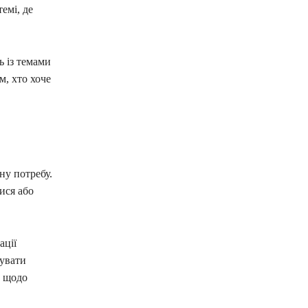
емі, де
ь із темами
м, хто хоче
ну потребу.
ися або
ації
увати
и щодо