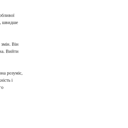
собливої
я, швидше
 змін. Він
на. Вийти
она розуміє,
ність і
го