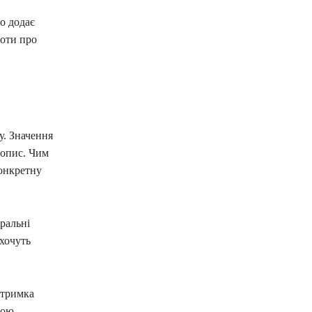
о додає
боти про
у. Значення
 опис. Чим
конкретну
ральні
 хочуть
дтримка
ною