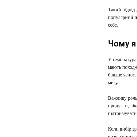
Такий підхід 
популярний пр
себе.
Чому я
У темі натура
мають походж
більше ясност
мету.
Важливу роль
продукти, лік
підтримувати 
Коли вибір зр
краще вписує