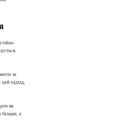
я
стійно
шується.
ежити за
цей підхід,
ати як
 більше, а