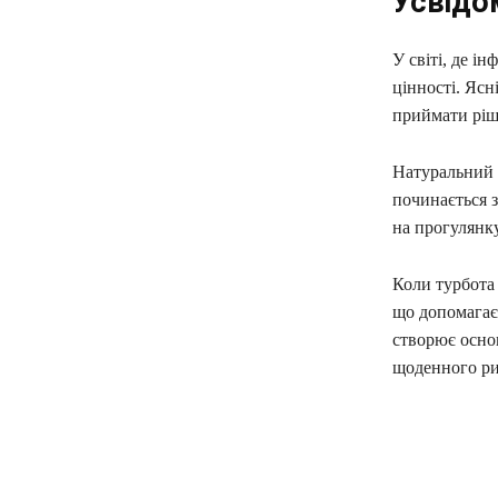
Усвідо
У світі, де і
цінності. Яс
приймати ріше
Натуральний п
починається з
на прогулянку
Коли турбота 
що допомагає 
створює основ
щоденного ри
поділіть