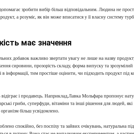
допомагає зробити вибір більш відповідальним. Людина не прост
одукт, а розуміє, як він може вписатися у її власну систему тур
кість має значення
льних добавок важливо звертати увагу не лише на назву продукт
ення сировини, прозорість складу, форма випуску та зрозумілий
і в інформації, тим простіше оцінити, чи підходить продукт під 
 відіграє і продавець. Наприклад,Лавка Мольфара пропонує нату
арські гриби, суперфуди, вітаміни та інші рішення для людей, які
організм більш усвідомлено.
облено спокійно, без поспіху та зайвих очікувань, натуральна пі
ться в рутину. Вона стає не випадковим експериментом, а части