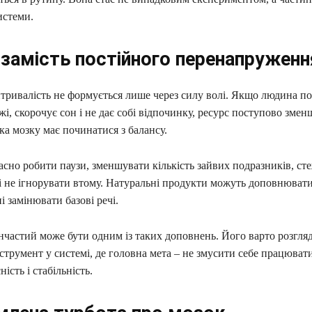
истеми.
 замість постійного перенапруженн
тривалість не формується лише через силу волі. Якщо людина по
і, скорочує сон і не дає собі відпочинку, ресурс поступово змен
а мозку має починатися з балансу.
асно робити паузи, зменшувати кількість зайвих подразників, ст
 не ігнорувати втому. Натуральні продукти можуть доповнювати 
і замінювати базові речі.
нчастий може бути одним із таких доповнень. Його варто розгляд
трумент у системі, де головна мета – не змусити себе працювати
ість і стабільність.