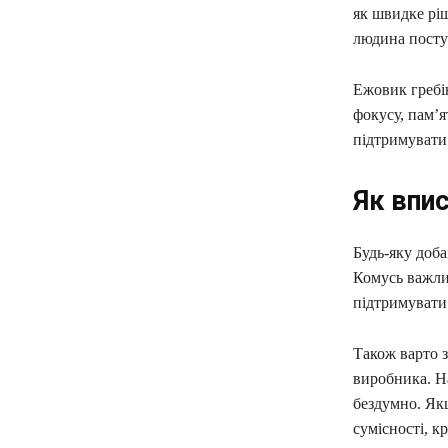
як швидке рі
людина поступ
Ежовик гребін
фокусу, пам’я
підтримувати
Як впи
Будь-яку доба
Комусь важли
підтримувати
Також варто з
виробника. Н
бездумно. Якщ
сумісності, к