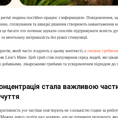
ритмі людина постійно працює з інформацією. Повідомлення, зад
вини, спілкування та швидкі рішення створюють навантаження н
з це багато хто починає шукати способи підтримувати ясність ду
та ментальну витривалість без різкої стимуляції.
уктів, який часто згадують у цьому контексті, є
ежовик гребінча
як Lion’s Mane. Цей гриб став популярним серед людей, які цікав
 добавками, лікарськими грибами та усвідомленим підходом до 
онцентрація стала важливою част
чуття
уктивність усе частіше пов’язують не з кількістю годин за робото
 Можна довго сидіти над задачею, але не отримати результату, я