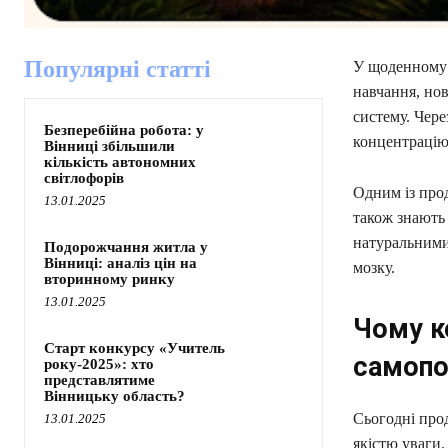
Популярні статті
У щоденному 
навчання, но
систему. Чере
Безперебійна робота: у
концентрацію 
Вінниці збільшили
кількість автономних
світлофорів
Одним із прод
13.01.2025
також знають 
натуральними
Подорожчання житла у
Вінниці: аналіз цін на
мозку.
вторинному ринку
13.01.2025
Чому к
Старт конкурсу «Учитель
самопо
року-2025»: хто
представлятиме
Вінницьку область?
Сьогодні прод
13.01.2025
якістю уваги.