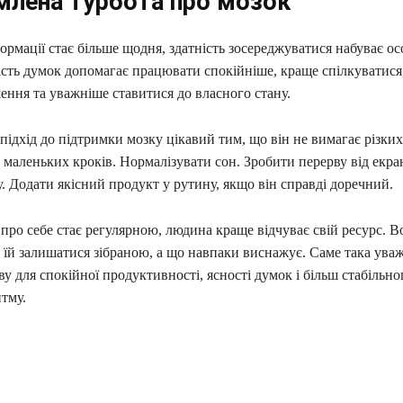
млена турбота про мозок
нформації стає більше щодня, здатність зосереджуватися набуває о
ність думок допомагає працювати спокійніше, краще спілкуватис
ння та уважніше ставитися до власного стану.
ідхід до підтримки мозку цікавий тим, що він не вимагає різких
 маленьких кроків. Нормалізувати сон. Зробити перерву від екра
. Додати якісний продукт у рутину, якщо він справді доречний.
про себе стає регулярною, людина краще відчуває свій ресурс. В
їй залишатися зібраною, а що навпаки виснажує. Саме така уваж
у для спокійної продуктивності, ясності думок і більш стабільно
тму.
ся