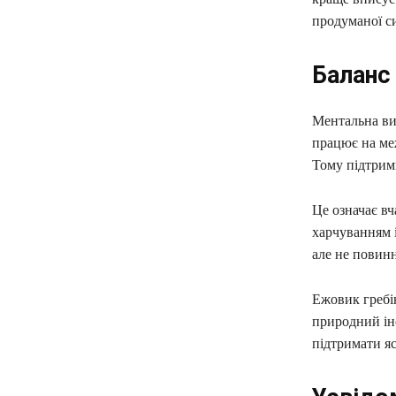
продуманої с
Баланс
Ментальна ви
працює на меж
Тому підтримк
Це означає вч
харчуванням і
але не повинн
Ежовик гребі
природний інс
підтримати ясн