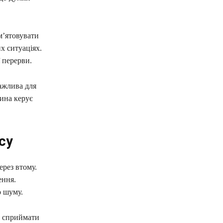
м’ятовувати
х ситуаціях.
ї перерви.
ажлива для
дина керує
су
ерез втому.
ення.
о шуму.
о сприймати