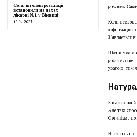
Сонячні електростанції
розсіяні. Сам
встановили на дахах
лікарні №1 у Вінниці
Коли нервова
13.01.2025
інформацію, 
З’являється в
Підтримка моз
роботи, навча
увагою, тим л
Натура
Багато людей
Але такі спос
Організму пот
Натуральні пр