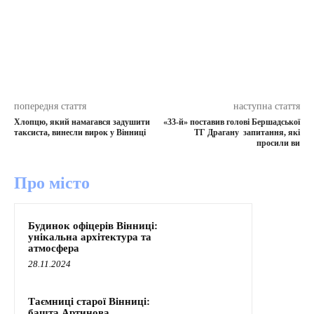
попередня стаття
наступна стаття
Хлопцю, який намагався задушити
«33-й» поставив голові Бершадської
таксиста, винесли вирок у Вінниці
ТГ Драгану запитання, які
просили ви
Про місто
Будинок офіцерів Вінниці:
унікальна архітектура та
атмосфера
28.11.2024
Таємниці старої Вінниці:
башта Артинова