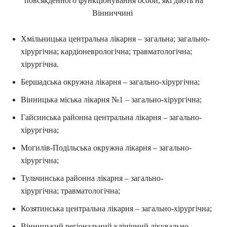
повсякденного функціонування особи, які діють на
Вінниччині
Хмільницька центральна лікарня – загальна; загально-
хірургічна; кардіоневрологічна; травматологічна;
хірургічна.
Бершадська окружна лікарня – загально-хірургічна;
Вінницька міська лікарня №1 – загально-хірургічна;
Гайсинська районна центральна лікарня – загально-
хірургічна;
Могилів-Подільська окружна лікарня – загально-
хірургічна;
Тульчинська районна лікарня – загально-
хірургічна; травматологічна;
Козятинська центральна лікарня – загально-хірургічна;
Вінницький регіональний клінічний лікувально-