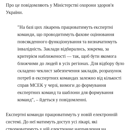
Про це повідомляють у Міністерстві охорони здоров'я
України.
"На базі цих лікарень працюватимуть експертні
команди, що проводитимуть фахове оцінювання
повсякденного функціонування та визначатимуть
інвалідність. Заклади відбирались, зокрема, за
критерієм наближеності — так, щоб бути якомога
ближчими до людей в усіх регіонах. Для відбору було
складено чеклист забезпечення закладів, розрахунок
потреб в експертних командах залежно від кількості
справ МСЕК у черзі, вимоги до формування
експертних команд та шаблони для формування
команд", – йдеться у повідомленні.
Експертні команди працюватимуть у новій електронній
системі. До неї матимуть доступ усі лікарі, які
створюватимуть у ній електронне направлення на