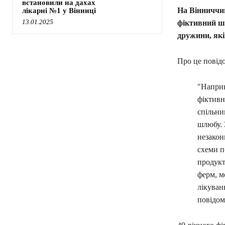
встановили на дахах
На Вінниччин
лікарні №1 у Вінниці
13.01.2025
фіктивний шл
дружини, які
Про це повід
"Наприк
фіктивно
спільни
шлюбу. 
незаконн
схеми п
продукт
ферм, м
лікуван
повідом