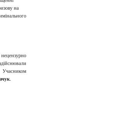
іщенні
ризову на
Кримінального
к нецензурно
дійснювали
. Учасником
ачук
.