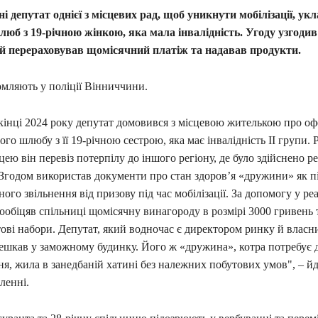
і депутат однієї з місцевих рад, щоб уникнути мобілізації, укл
юб з 19-річною жінкою, яка мала інвалідність. Угоду узгодив
й перераховував щомісячний платіж та надавав продукти.
омляють у поліції Вінниччини.
інці 2024 року депутат домовився з місцевою жителькою про о
го шлюбу з її 19-річною сестрою, яка має інвалідність ІІ групи. Р
цею він перевіз потерпілу до іншого регіону, де було здійснено р
Згодом використав документи про стан здоров’я «дружини» як пі
ого звільнення від призову під час мобілізації. За допомогу у реа
ообіцяв спільниці щомісячну винагороду в розмірі 3000 гривень 
ові набори. Депутат, який водночас є директором ринку й власн
ешкав у заможному будинку. Його ж «дружина», котра потребує д
ня, жила в занедбаній хатині без належних побутових умов", – йд
ленні.