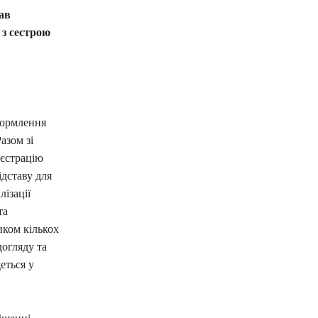
ав
 з сестрою
формлення
азом зі
еєстрацію
дставу для
лізації
та
иком кількох
огляду та
еться у