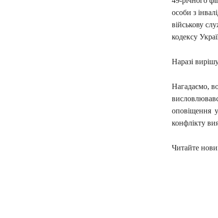
49-річного фі
особи з інвал
військову слу
кодексу Украї
Наразі вирішу
Нагадаємо, во
висловлюва
оповіщення у
конфлікту ви
Читайте новин