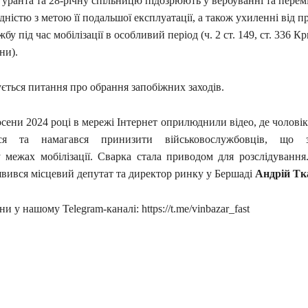
гуранта та 28-річну спільницю підозрюють у вербуванні та перем
ідністю з метою її подальшої експлуатації, а також ухиленні від п
жбу під час мобілізації в особливий період (ч. 2 ст. 149, ст. 336 
ни).
ється питання про обрання запобіжних заходів.
сени 2024 році в мережі Інтернет оприлюднили відео, де чолові
вся та намагався принизити військовослужбовців, що з
 межах мобілізації. Сварка стала приводом для розслідування
явився місцевий депутат та директор ринку у Бершаді
Андрій Тк
и у нашому Telegram-каналі: https://t.me/vinbazar_fast