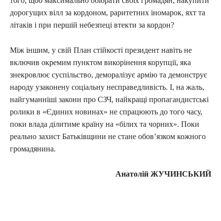
того, щоб максимально обібрати своїх громадян, накупити
дорогущих вілл за кордоном, раритетних іномарок, яхт та
літаків і при першій небезпеці втекти за кордон?
Між іншим, у свій План стійкості президент навіть не
включив окремим пунктом викорінення корупції, яка
знекровлює суспільство, деморалізує армію та демонструє
народу узаконену со­ціальну несправедливість. І, на жаль,
найгуманніші закони про СЗЧ, найкращі пропагандистські
ролики в «Єдиних новинах» не спрацюють до того часу,
поки влада ділитиме країну на «білих та чорних». Поки
реально захист Батьківщини не стане обов’язком кожного
громадянина.
Анатолій ЖУЧИНСЬКИЙ