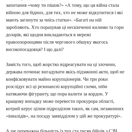
запитання «чому ти пішов?» «А тому, що ця війна стала
війною для бідних, для тих, хто не може відкупитися і які
мають загинути за чиїсь статки». «Багаті на ній
заробляють. Хто порахував ці нескінченні килими та гори
доларів, які щодня викладаються в мережі
правоохоронцями після чергового обшуку якогось
високопосадовця? І що далі?
Замість того, щоб жорстко відреагувати на ці злочини,
держава починає вигадувати якісь підзаконні акти, щоб не
конфісковувати майно корупціонерів. Чи три роки
розслідує всі ці резонансні корупційні схеми, ніби
натякаючи фігуранту, що пора валити за кордон. У
кращому випадку може перевести прокурора області,
котрий керує цілим підрозділом таких, як сам, незаконних
«інвалідів», на посаду заввідділом у цій же прокуратурі».
А ще переважна більшість із тих ста тисяч бійців з СЗЧ