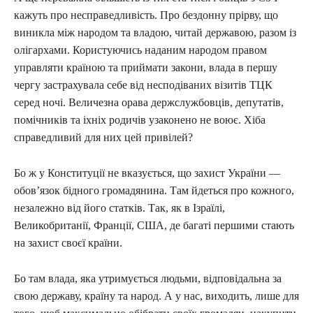
кажуть про несправедливість. Про бездонну прірву, що
виникла між народом та владою, читай державою, разом із
олігархами. Користуючись наданим народом правом
управляти країною та приймати закони, влада в першу
чергу застрахувала себе від несподіваних візитів ТЦК
серед ночі. Величезна орава держслужбовців, депутатів,
помічників та іхніх родичів узаконено не воює. Хіба
справедливий для них цей привілей?
Бо ж у Конституції не вказується, що захист України —
обов’язок бідного громадянина. Там йдеться про кожного,
незалежно від його статків. Так, як в Ізраїлі,
Великобританії, Франції, США, де багаті першими стають
на захист своєї країни.
Бо там влада, яка утримується людьми, відповідальна за
свою державу, країну та народ. А у нас, виходить, лише для