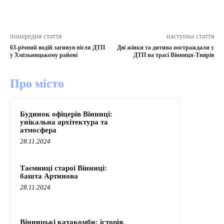
попередня стаття
наступна стаття
63-річний водій загинув після ДТП
Дві жінки та дитина постраждали у
у Хмільницькому районі
ДТП на трасі Вінниця-Тиврів
Про місто
Будинок офіцерів Вінниці:
унікальна архітектура та
атмосфера
28.11.2024
Таємниці старої Вінниці:
башта Артинова
28.11.2024
Вінницькі катакомби: історія,