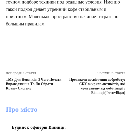
точном подборе техники под реальные условия. Именно
такой подход делает утренний кофе стабильным и
приятным. Маленькое пространство начинает играть по
большим правилам.
попередня стаття
наступна стаття
TMS Для Новачків: З Чого Почати
Продавали посвідчення добробату:
Впровадження Та Як Обрати
СБУ викрила активістів, які
Кращу Систему
«рятували» від мобілізації у
Вінниці (Фото+Відео)
Про місто
Будинок офіцерів Вінниці: