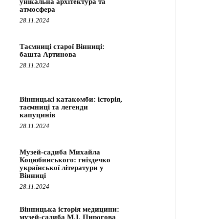
унікальна архітектура та
атмосфера
28.11.2024
Таємниці старої Вінниці:
башта Артинова
28.11.2024
Вінницькі катакомби: історія,
таємниці та легенди
капуцинів
28.11.2024
Музей-садиба Михайла
Коцюбинського: гніздечко
української літератури у
Вінниці
28.11.2024
Вінницька історія медицини:
музей-садиба М.І. Пирогова