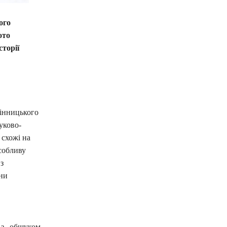
ого
ото
торії
Вінницького
уково-
 схожі на
собливу
з
ни
 з обшуком.