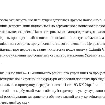
узею зазначають, що ці знахідки датуються другою половиною ІІІ
ний депозит, який відноситься до германського воїнського похо
 унікальним скарбом. Наявність римських імпортів, таких, як каза
відчить про надзвичайно високий соціальний статус небіжчика, а 
ніжника говорить про унікальність цього поховання. Це дозволя
йдеться про перше так зване «князівське поховання» у Східній Є
мінює уявлення про соціальну структуру населення України в пі
.
ділення поліції № 1 Вінницького районного управління за процес
Немирівської окружної прокуратури оголосили чоловіку про підо
інального проступку, передбаченого ч. 1 ст. 193 КК України – н
особою скарбу, який має особливу історичну, наукову, художню 
азі розслідування завершено, а обвинувальний акт у кримінальн
переданий до суду.