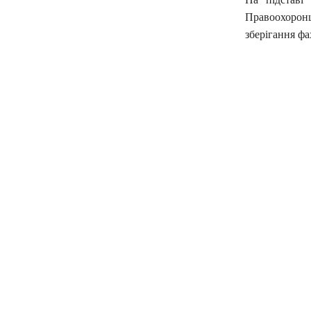
Правоохоронц
зберігання ф