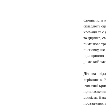
Спеціалісти м
складають єди
кремації та є
та цідилка, с
римського три
висновку, що 
принципово з
римський час
Дізнавачі від
керівництва 
вчиненні крим
привласнення 
цінність. Нар
провадженні 