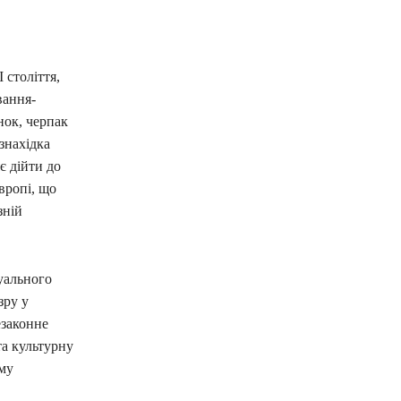
 століття,
вання-
нок, черпак
знахідка
є дійти до
вропі, що
зній
уального
зру у
езаконне
та культурну
ому