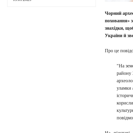
Чорний архео
поховання» 
знахідки, що
України й зв
Про це повід
"На зем
району 
археоло
уламки 
історич
корисли
культур
повідмо
На підставі