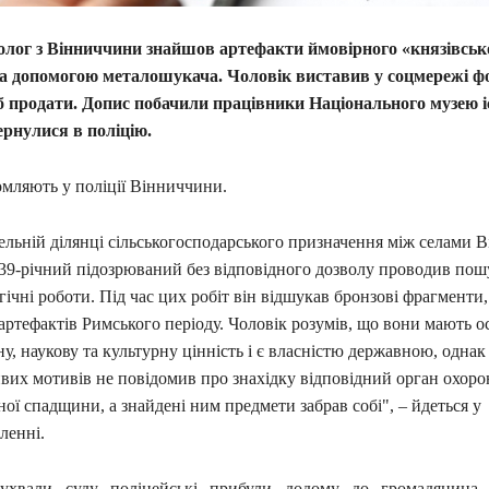
лог з Вінниччини знайшов артефакти ймовірного «князівськ
за допомогою металошукача. Чоловік
виставив у соцмережі ф
б продати. Допис побачили працівники Національного музею іс
ернулися в поліцію.
омляють у поліції Вінниччини.
ельній ділянці сільськогосподарського призначення між селами 
39-річний підозрюваний без відповідного дозволу проводив пош
гічні роботи. Під час цих робіт він відшукав бронзові фрагменти,
артефактів Римського періоду. Чоловік розумів, що вони мають о
ну, наукову та культурну цінність і є власністю державною, однак 
вих мотивів не повідомив про знахідку відповідний орган охоро
ної спадщини, а знайдені ним предмети забрав собі", – йдеться у
ленні.
 ухвали суду поліцейські прибули додому до громадянина