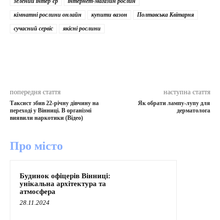
зелений інтер’єр
інтернет-магазин рослин
кімнатні рослини онлайн
купити вазон
Полтавська Квітарня
сучасний сервіс
якісні рослини
попередня стаття
наступна стаття
Таксист збив 22-річну дівчину на
Як обрати лампу-лупу для
переході у Вінниці. В організмі
дерматолога
виявили наркотики (Відео)
Про місто
Будинок офіцерів Вінниці:
унікальна архітектура та
атмосфера
28.11.2024