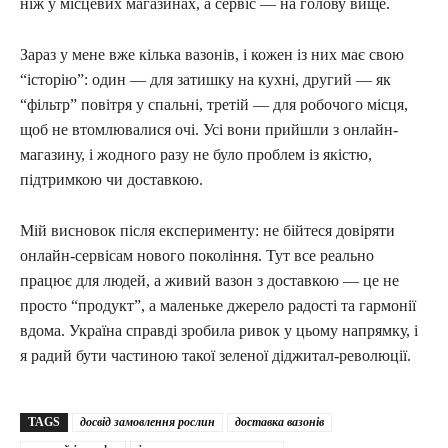
ніж у місцевих магазинах, а сервіс — на голову вище.
Зараз у мене вже кілька вазонів, і кожен із них має свою
“історію”: один — для затишку на кухні, другий — як
“фільтр” повітря у спальні, третій — для робочого місця,
щоб не втомлювалися очі. Усі вони прийшли з онлайн-
магазину, і жодного разу не було проблем із якістю,
підтримкою чи доставкою.
Мій висновок після експерименту: не бійтеся довіряти
онлайн-сервісам нового покоління. Тут все реально
працює для людей, а живий вазон з доставкою — це не
просто “продукт”, а маленьке джерело радості та гармонії
вдома. Україна справді зробила ривок у цьому напрямку, і
я радий бути частиною такої зеленої діджитал-революції.
TAGS
досвід замовлення рослин
доставка вазонів