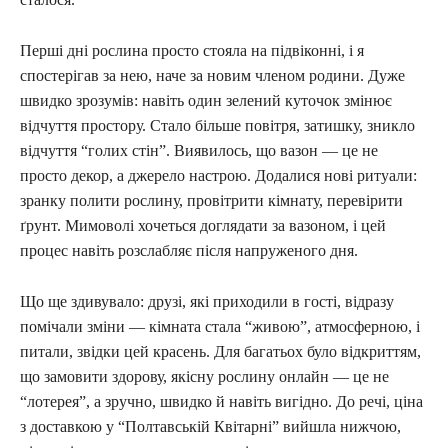
Перші дні рослина просто стояла на підвіконні, і я
спостерігав за нею, наче за новим членом родини. Дуже
швидко зрозумів: навіть один зелений куточок змінює
відчуття простору. Стало більше повітря, затишку, зникло
відчуття “голих стін”. Виявилось, що вазон — це не
просто декор, а джерело настрою. Додалися нові ритуали:
зранку полити рослину, провітрити кімнату, перевірити
ґрунт. Мимоволі хочеться доглядати за вазоном, і цей
процес навіть розслабляє після напруженого дня.
Що ще здивувало: друзі, які приходили в гості, відразу
помічали зміни — кімната стала “живою”, атмосферною, і
питали, звідки цей красень. Для багатьох було відкриттям,
що замовити здорову, якісну рослину онлайн — це не
“лотерея”, а зручно, швидко й навіть вигідно. До речі, ціна
з доставкою у “Полтавській Квітарні” вийшла нижчою,