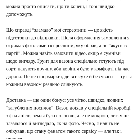
можна просто описати, що ти хочеш, і тобі швидко
допоможуть.
Що справді “зламало” мої стереотипи — це якість
підготовки до відправки. Після оформлення замовлення я
отримав фото саме тієї рослини, яку обрав, а не “якусь із
партії”. Можна навіть замовити відео, якщо є сумніви
щодо вигляду. Ґрунт для вазона спеціально готують під
сорт, пакують вручну, аби коріння було у комфорті під час
дороги. Це не гіпермаркет, де все сухе й без уваги — тут за
кожним вазоном реально слідкують.
Доставка — ще один бонус: усе чітко, швидко, жодних
“загублених посилок”. Вазон доїхав у спеціальній коробці
з фіксацією, земля була вологою, але не мокрою, листя не
зламалося й виглядало, як на фото. Чесно, я навіть не
очікував, що стану фанатом такого сервісу — але так і
сталося.