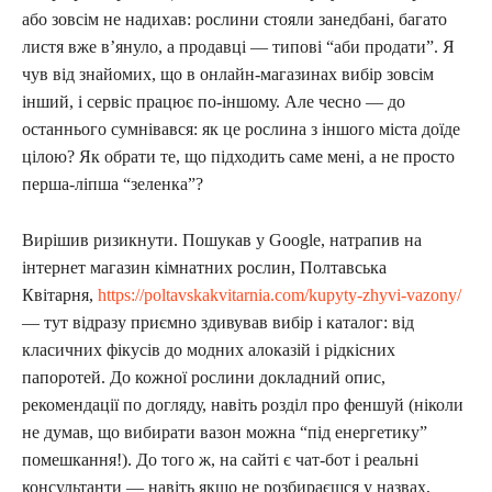
або зовсім не надихав: рослини стояли занедбані, багато
листя вже в’януло, а продавці — типові “аби продати”. Я
чув від знайомих, що в онлайн-магазинах вибір зовсім
інший, і сервіс працює по-іншому. Але чесно — до
останнього сумнівався: як це рослина з іншого міста доїде
цілою? Як обрати те, що підходить саме мені, а не просто
перша-ліпша “зеленка”?
Вирішив ризикнути. Пошукав у Google, натрапив на
інтернет магазин кімнатних рослин, Полтавська
Квітарня,
https://poltavskakvitarnia.com/kupyty-zhyvi-vazony/
— тут відразу приємно здивував вибір і каталог: від
класичних фікусів до модних алоказій і рідкісних
папоротей. До кожної рослини докладний опис,
рекомендації по догляду, навіть розділ про феншуй (ніколи
не думав, що вибирати вазон можна “під енергетику”
помешкання!). До того ж, на сайті є чат-бот і реальні
консультанти — навіть якщо не розбираєшся у назвах,