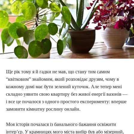
Ще рік тому я й гадки не мав, що стану тим самим
“квітковим” знайомим, який розповідає друзям, чому в
кожному домі має бути зелений куточок. Але тепер мені
складно уявити свою квартиру без живої енергії вазонів —
і все це почалося з одного простого експерименту: вперше
замовити кімнатну рослину онлайн.
Моя історія почалася із банального бажання освіжити
інтер’єр. У крамницях мого міста вибір був або мізерний,