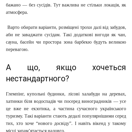
бажано — без сусідів. Тут важлива не стільки локація, як
атмосфера.
Варто обирати варіанти, розміщені трохи далі від забудов,
аби не заваджати сусідам. Такі додаткові вигоди як чан,
сауна, басейн чи простора зона барбекю будуть великою
перевагою.
А що, якщо хочеться
нестандартного?
Глемпінг, купольні будинки, лісові халабуди на деревах,
хатинки біля водоспадів чи посеред виноградників — усе
це вже не екзотика, а частина сучасного українського
туризму. Такі варіанти стають дедалі популярнішими серед
тих, хто хоче “нового досвіду”. І навіть вікенд у такому
місці запам’ятається надовго.