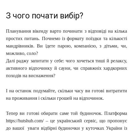
З чого почати вибір?
Планування вікенду варто починати з відповіді на кілька
простих питань. Почнемо із формату поїздки та кількості
мандрівників. Ви їдете парою, компанією, з дітьми, чи,
можливо, соло?
Далі раджу запитати у себе: чого хочеться тиші й релаксу,
активного відпочинку й сауни, чи справжніх хардкорних
походів на виснаження?
І на останок подумайте, скільки часу ви готові витратити
на проживання і скільки грошей на відпочинок.
Тепер ви готові обирати саме той будиночок. Платформа
https://hutshub.com/ – це український сервіс, що пропонує
до вашої уваги відбірні будиночки у куточках України із