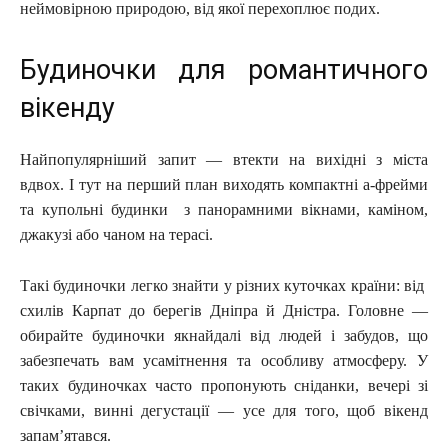
неймовірною природою, від якої перехоплює подих.
Будиночки для романтичного
вікенду
Найпопулярніший запит — втекти на вихідні з міста
вдвох. І тут на перший план виходять компактні а-фрейми
та купольні будинки з панорамними вікнами, каміном,
джакузі або чаном на терасі.
Такі будиночки легко знайти у різних куточках країни: від
схилів Карпат до берегів Дніпра й Дністра. Головне —
обирайте будиночки якнайдалі від людей і забудов, що
забезпечать вам усамітнення та особливу атмосферу. У
таких будиночках часто пропонують сніданки, вечері зі
свічками, винні дегустації — усе для того, щоб вікенд
запам’ятався.