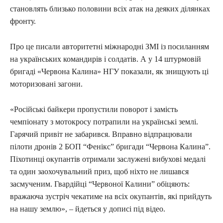
становлять близько половини всіх атак на деяких ділянках
фронту.
Про це писали авторитетні міжнародні ЗМІ із посиланням
на українських командирів і солдатів. А у 14 штурмовій
бригаді «Червона Калина» НГУ показали, як знищують ці
моторизовані загони.
«Російські байкери пропустили поворот і замість
чемпіонату з мотокросу потрапили на українські землі.
Гарячий привіт не забарився. Вправно відпрацювали
пілоти дронів 2 БОП “Фенікс” бригади “Червона Калина”.
Піхотинці окупантів отримали заслужені вибухові медалі
та один заохочувальний приз, щоб ніхто не лишався
засмученим. Гвардійці “Червоної Калини” обіцяють:
вражаюча зустріч чекатиме на всіх окупантів, які прийдуть
на нашу землю», – йдеться у дописі під відео.