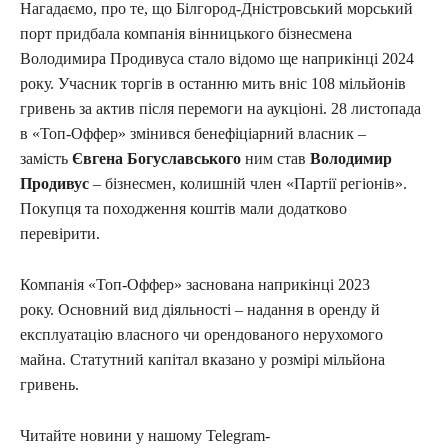
Нагадаємо, про те, що Білгород-Дністровський морський
порт придбала компанія вінницького бізнесмена
Володимира Продивуса стало відомо ще наприкінці 2024
року. Учасник торгів в останню мить вніс 108 мільйонів
гривень за актив після перемоги на аукціоні. 28 листопада
в «Топ-Оффер» змінився бенефіціарний власник –
замість
Євгена Богуславського
ним став
Володимир
Продивус
– бізнесмен, колишній член «Партії регіонів».
Покупця та походження коштів мали додатково
перевірити.
Компанія «Топ-Оффер» заснована наприкінці 2023
року. Основний вид діяльності – надання в оренду й
експлуатацію власного чи орендованого нерухомого
майна. Статутний капітал вказано у розмірі мільйона
гривень.
Читайте новини у нашому Telegram-