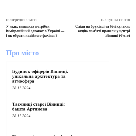
попередня стаття
наступна стаття
У яких випадках потрібен
Сліди на бруківці та білі кульки:
імміграційний адвокат в Україні —
акцію пам’яті провели у центрі
і як обрати надійного фахівця?
Вінниці (Фото)
Про місто
Будинок офіцерів Вінниці:
унікальна архітектура та
атмосфера
28.11.2024
Таємниці старої Вінниці:
башта Артинова
28.11.2024