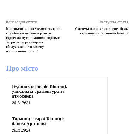
попередня стаття
наступна стаття
Как значительно увеличить срок
Система накопичення енергії як
службы элементов верхнего
страховка для вашого бізнесу
строения пути и минимизировать
затраты на регулярное
обслуживание и замену
изношенных шпал?
Про місто
Будинок офіцерів Вінниці:
унікальна архітектура та
атмосфера
28.11.2024
Таємниці старої Вінниці:
башта Артинова
28.11.2024