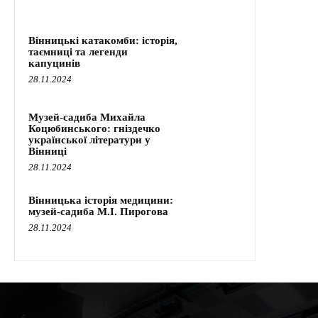
Вінницькі катакомби: історія,
таємниці та легенди
капуцинів
28.11.2024
Музей-садиба Михайла
Коцюбинського: гніздечко
української літератури у
Вінниці
28.11.2024
Вінницька історія медицини:
музей-садиба М.І. Пирогова
28.11.2024