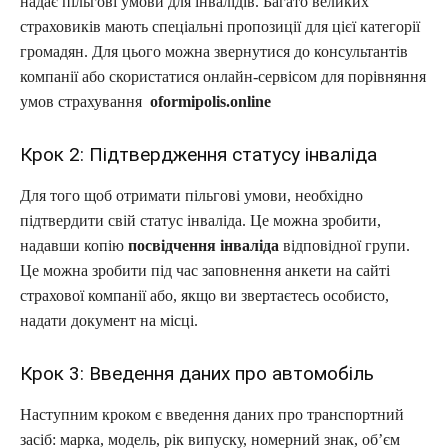
надає пільгові умови для інвалідів. Багато великих
страховиків мають спеціальні пропозиції для цієї категорії
громадян. Для цього можна звернутися до консультантів
компанії або скористатися онлайн-сервісом для порівняння
умов страхування
oformipolis.online
Крок 2: Підтвердження статусу інваліда
Для того щоб отримати пільгові умови, необхідно
підтвердити свій статус інваліда. Це можна зробити,
надавши копію
посвідчення інваліда
відповідної групи.
Це можна зробити під час заповнення анкети на сайті
страхової компанії або, якщо ви звертаєтесь особисто,
надати документ на місці.
Крок 3: Введення даних про автомобіль
Наступним кроком є введення даних про транспортний
засіб: марка, модель, рік випуску, номерний знак, об’єм