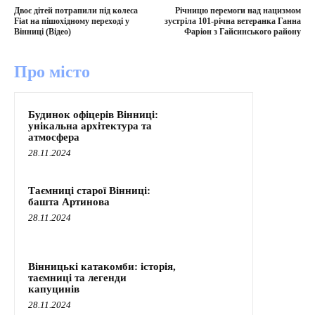
Двоє дітей потрапили під колеса
Річницю перемоги над нацизмом
Fiat на пішохідному переході у
зустріла 101-річна ветеранка Ганна
Вінниці (Відео)
Фаріон з Гайсинського району
Про місто
Будинок офіцерів Вінниці:
унікальна архітектура та
атмосфера
28.11.2024
Таємниці старої Вінниці:
башта Артинова
28.11.2024
Вінницькі катакомби: історія,
таємниці та легенди
капуцинів
28.11.2024