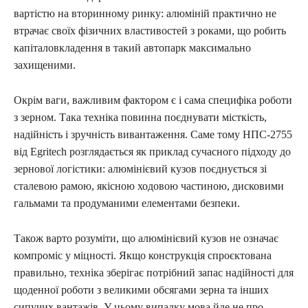
вартістю на вторинному ринку: алюміній практично не
втрачає своїх фізичних властивостей з роками, що робить
капіталовкладення в такий автопарк максимально
захищеними.
Окрім ваги, важливим фактором є і сама специфіка роботи
з зерном. Така техніка повинна поєднувати місткість,
надійність і зручність вивантаження. Саме тому НПС-2755
від Egritech розглядається як приклад сучасного підходу до
зернової логістики: алюмінієвий кузов поєднується зі
сталевою рамою, якісною ходовою частиною, дисковими
гальмами та продуманими елементами безпеки.
Також варто розуміти, що алюмінієвий кузов не означає
компроміс у міцності. Якщо конструкція спроєктована
правильно, техніка зберігає потрібний запас надійності для
щоденної роботи з великими обсягами зерна та інших
сипучих вантажів. У цьому випадку мова йде не про