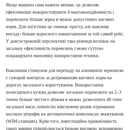
Якщо машина сама важить менше, це дозволяє
ефективніше використовувати її вантажопідйомність і
перевозити більше зерна в межах допустимих вагових
норм. Для логістики це означає просту, але важливу
вигоду: більше корисного навантаження за той самий рейс.
У довгостроковій перспективі така різниця впливає на
загальну ефективність перевезень і може суттєво
покращувати економіку використання техніки.
Важливим стимулом для переходу на алюмінієві зерновози
є суворий контроль за дотриманням вагових норм на
дорогах загального користування. Використання
полегшеного кузова дозволяє легально перевозити на 2–3
тонни більше чистого збіжжя в межах дозволених 40 тонн
загальної маси, повністю нівелюючи ризик отримання
високих штрафів на автоматичних комплексах зважування
(WIM-станціях). Крім того, інвестиційна привабливість
таких машин підкріплюється їхньою високою залишковою