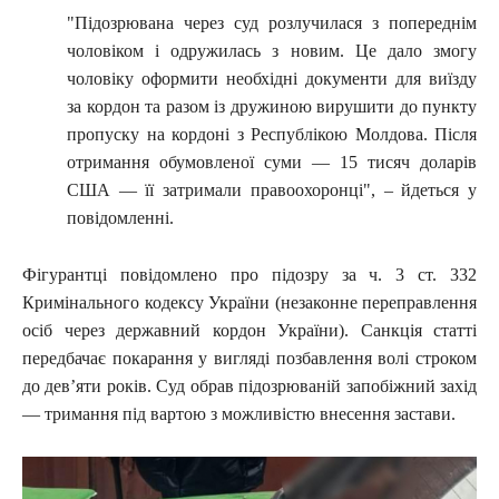
"Підозрювана через суд розлучилася з попереднім
чоловіком і одружилась з новим. Це дало змогу
чоловіку оформити необхідні документи для виїзду
за кордон та разом із дружиною вирушити до пункту
пропуску на кордоні з Республікою Молдова. Після
отримання обумовленої суми — 15 тисяч доларів
США — її затримали правоохоронці", – йдеться у
повідомленні.
Фігурантці повідомлено про підозру за ч. 3 ст. 332
Кримінального кодексу України (незаконне переправлення
осіб через державний кордон України). Санкція статті
передбачає покарання у вигляді позбавлення волі строком
до дев’яти років. Суд обрав підозрюваній запобіжний захід
— тримання під вартою з можливістю внесення застави.