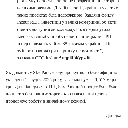
рівня Sky Park ставали лише професійні інвестори з
великими чеками. Для більшості українців участь у
таких проєктах була недосяжною. Завдяки фонду
Inzhur REIT інвестиції у великі комерційні об’єкти
стають доступними кожному. І ось перша угода
такого масштабу: прибутковий вінницький ТРЦ
тепер належить майже 38 тисячам українців. Це
змінює правила гри на ринку нерухомості”, –
зазначив СЕО Inzhur
Андрій Журжій
.
Як додають у Sky Park, угоду про купівлю було офіційно
укладено 1 грудня 2025 року, загальна сума – 1,513 млрд
грн. Для відвідувачів ТРЦ Sky Park цей процес був і буде
повністю безшовним: торгово-розважальний центр
продовжує роботу в звичайному режимі.
Довідка: